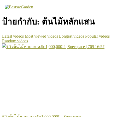
Skip
to
content
ป้ายกำกับ:
ต้นไม้หลักแสน
Latest videos
Most viewed videos
Longest videos
Popular videos
Random videos
769
16:57
รีวิวต้นไม้หายาก หลัก1,000,000!! | Specspace |