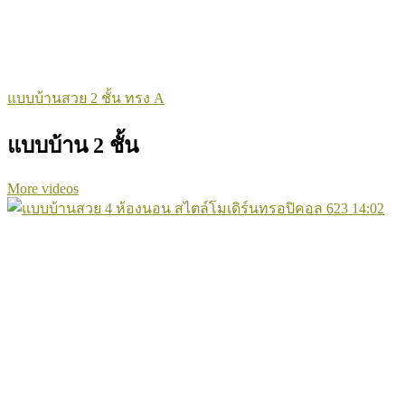
แบบบ้านสวย 2 ชั้น ทรง A
แบบบ้าน 2 ชั้น
More videos
623
14:02