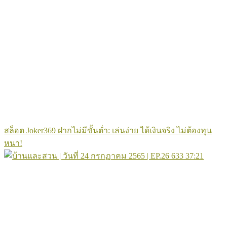
สล็อต Joker369 ฝากไม่มีขั้นต่ำ: เล่นง่าย ได้เงินจริง ไม่ต้องทุน
หนา!
633
37:21