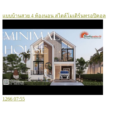
แบบบ้านสวย 4 ห้องนอน สไตล์โมเดิร์นทรอปิคอล
1266
07:55