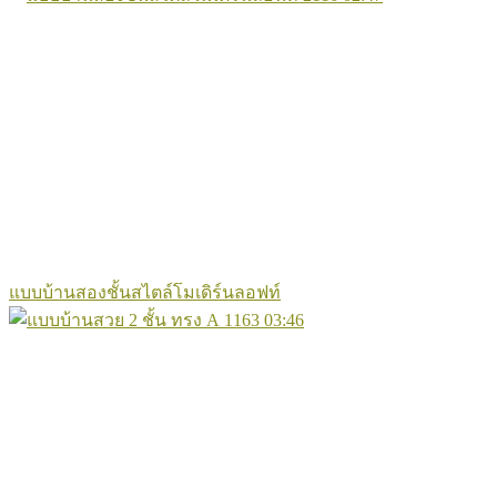
แบบบ้านสองชั้นสไตล์โมเดิร์นลอฟท์
1163
03:46