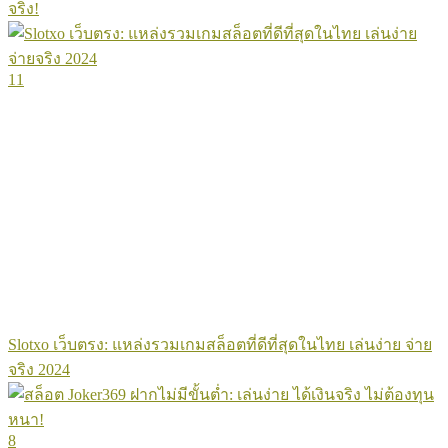
จริง!
11
Slotxo เว็บตรง: แหล่งรวมเกมสล็อตที่ดีที่สุดในไทย เล่นง่าย จ่าย
จริง 2024
8