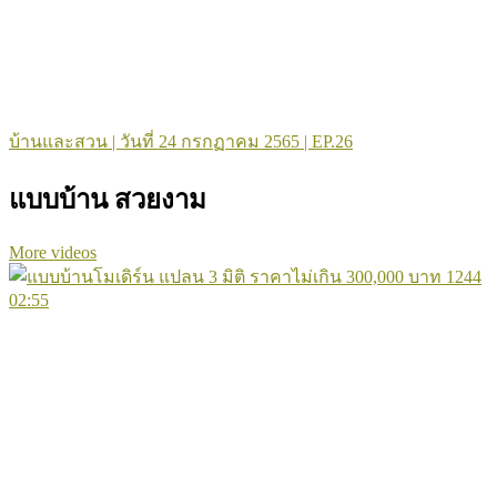
บ้านและสวน | วันที่ 24 กรกฏาคม 2565 | EP.26
แบบบ้าน สวยงาม
More videos
1244
02:55