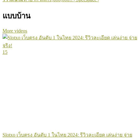
แบบบ้าน
More videos
15
Slotxo เว็บตรง อันดับ 1 ในไทย 2024: รีวิวละเอียด เล่นง่าย จ่าย