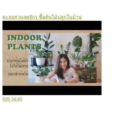
ตะลุยสวนจตุจักร ซื้อต้นไม้ปลูกในบ้าน
609
34:40