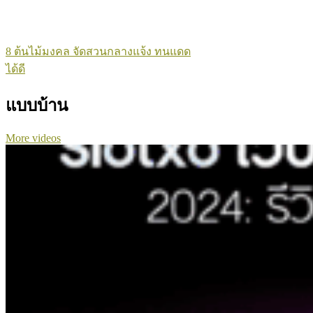
8 ต้นไม้มงคล จัดสวนกลางแจ้ง ทนแดด
ได้ดี
แบบบ้าน
More videos