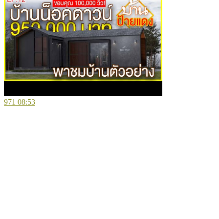
971
08:53