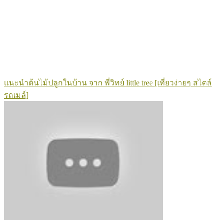
แนะนำต้นไม้ปลูกในบ้าน จาก พี่วิทย์ little tree [เที่ยวง่ายๆ สไตล์
รถเมล์]