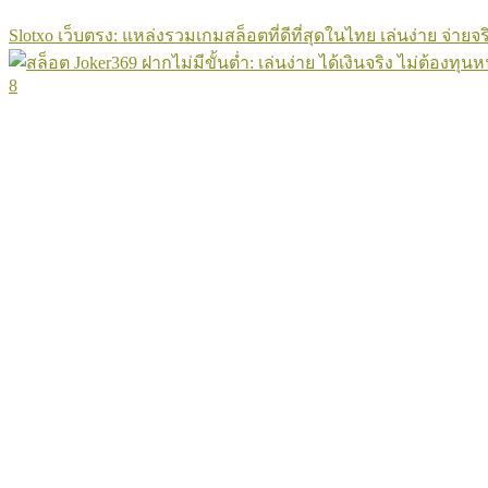
Slotxo เว็บตรง: แหล่งรวมเกมสล็อตที่ดีที่สุดในไทย เล่นง่าย จ่ายจร
8