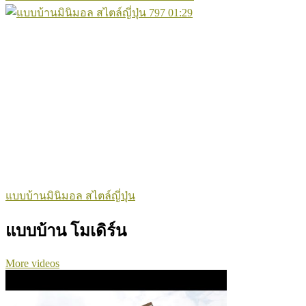
797
01:29
แบบบ้านมินิมอล สไตล์ญี่ปุ่น
แบบบ้าน โมเดิร์น
More videos