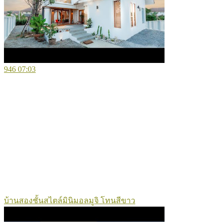
946
07:03
บ้านสองชั้นสไตล์มินิมอลมูจิ โทนสีขาว