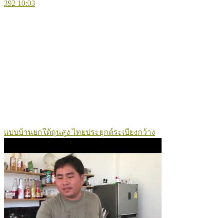
392
10:03
แบบบ้านยกใต้ถุนสูง ไทยประยุกต์ระเบียงกว้าง