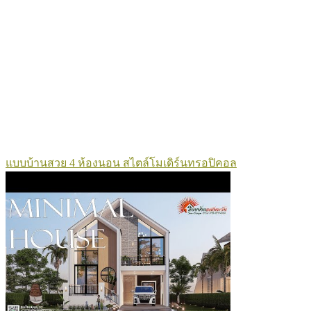
แบบบ้านสวย 4 ห้องนอน สไตล์โมเดิร์นทรอปิคอล