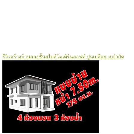
รีวิวสร้างบ้านสองชั้นสไตล์โมเดิร์นลอฟท์ ปูนเปลือย งบจำกัด