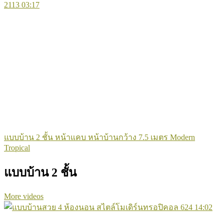
2113
03:17
แบบบ้าน 2 ชั้น หน้าแคบ หน้าบ้านกว้าง 7.5 เมตร Modern
Tropical
แบบบ้าน 2 ชั้น
More videos
624
14:02