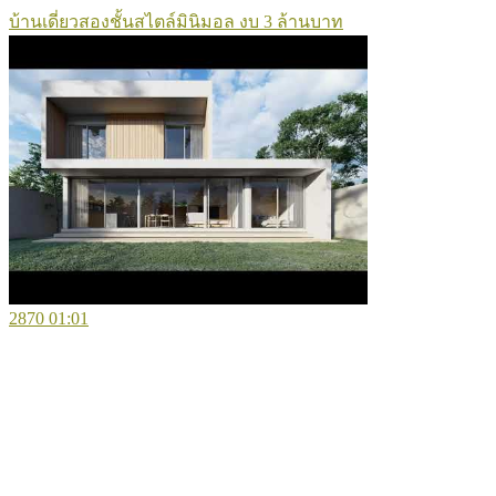
บ้านเดี่ยวสองชั้นสไตล์มินิมอล งบ 3 ล้านบาท
2870
01:01