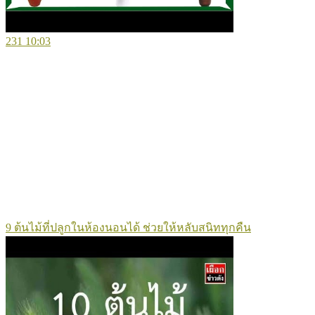
231
10:03
9 ต้นไม้ที่ปลูกในห้องนอนได้ ช่วยให้หลับสนิททุกคืน