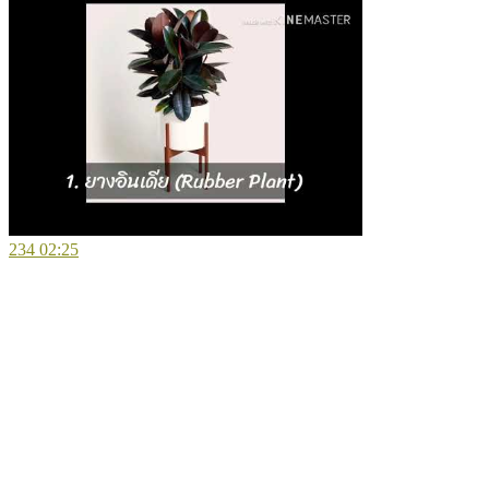
234
02:25