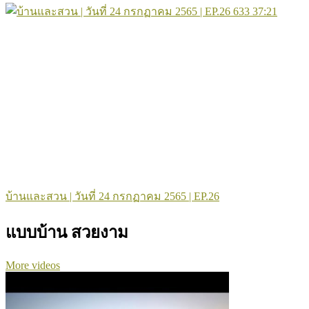
633
37:21
บ้านและสวน | วันที่ 24 กรกฏาคม 2565 | EP.26
แบบบ้าน สวยงาม
More videos