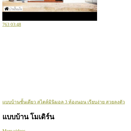
763
03:48
แบบบ้านชั้นเดียว สไตล์มินิมอล 3 ห้องนอน เรียบง่าย สวยลงตัว
แบบบ้าน โมเดิร์น
More videos