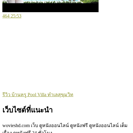
464
25:53
รีวิว บ้านหรู Pool Villa ทำเลสุขุมวิท
เว็บไซต์ที่แนะนำ
wovieshd.com
เว็บ ดูหนังออนไลน์ ดูหนังฟรี ดูหนังออนไลน์ เต็ม
เรื่อง ดูหนังฟรี
24
ชั่วโมง