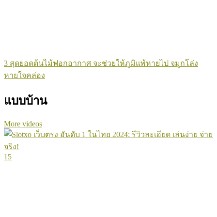
3 สุดยอดต้นไม้ฟอกอากาศ จะช่วยให้ภูมิแพ้หายไป จมูกโล่ง
หายใจคล่อง
แบบบ้าน
More videos
15