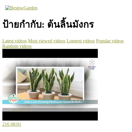
Skip
to
content
ป้ายกำกับ:
ต้นลิ้นมังกร
Latest videos
Most viewed videos
Longest videos
Popular videos
Random videos
216
08:01