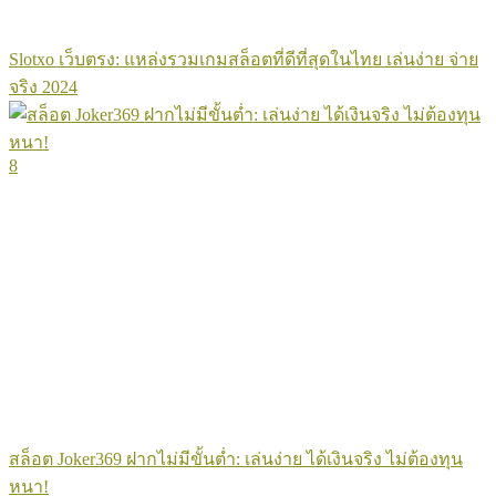
Slotxo เว็บตรง: แหล่งรวมเกมสล็อตที่ดีที่สุดในไทย เล่นง่าย จ่าย
จริง 2024
8
สล็อต Joker369 ฝากไม่มีขั้นต่ำ: เล่นง่าย ได้เงินจริง ไม่ต้องทุน
หนา!