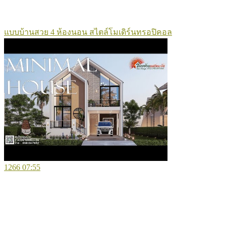
แบบบ้านสวย 4 ห้องนอน สไตล์โมเดิร์นทรอปิคอล
1266
07:55