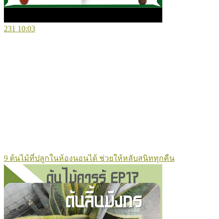
231
10:03
9 ต้นไม้ที่ปลูกในห้องนอนได้ ช่วยให้หลับสนิททุกคืน