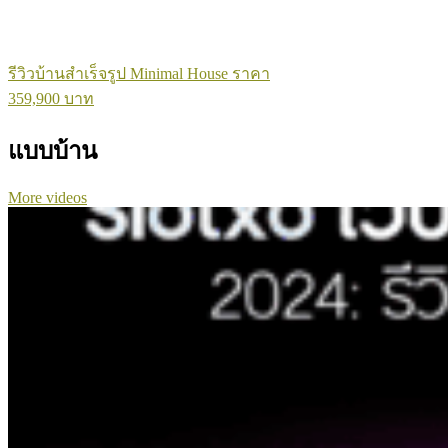
รีวิวบ้านสำเร็จรูป Minimal House ราคา
359,900 บาท
แบบบ้าน
More videos