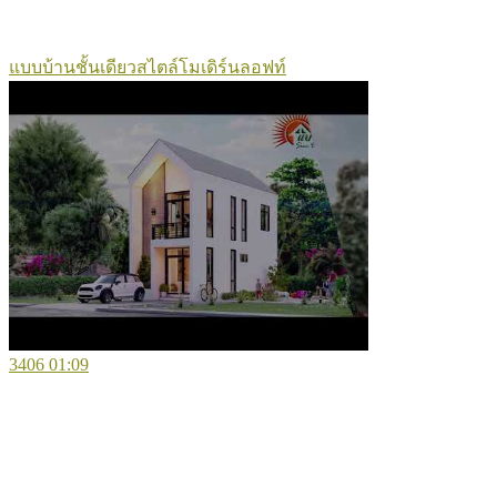
แบบบ้านชั้นเดียวสไตล์โมเดิร์นลอฟท์
3406
01:09