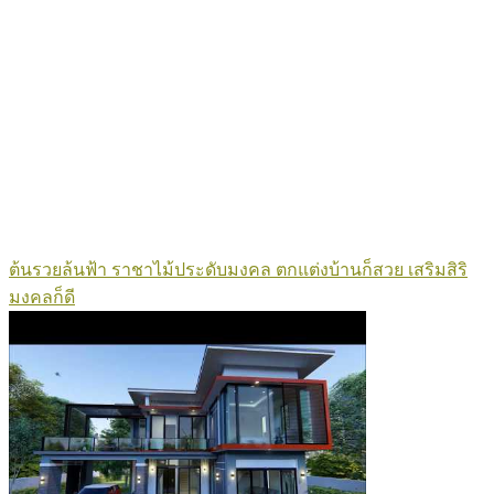
ต้นรวยล้นฟ้า ราชาไม้ประดับมงคล ตกแต่งบ้านก็สวย เสริมสิริ
มงคลก็ดี