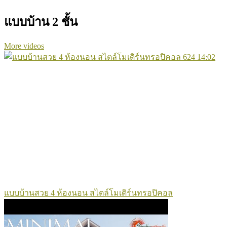
แบบบ้าน 2 ชั้น
More videos
624
14:02
แบบบ้านสวย 4 ห้องนอน สไตล์โมเดิร์นทรอปิคอล