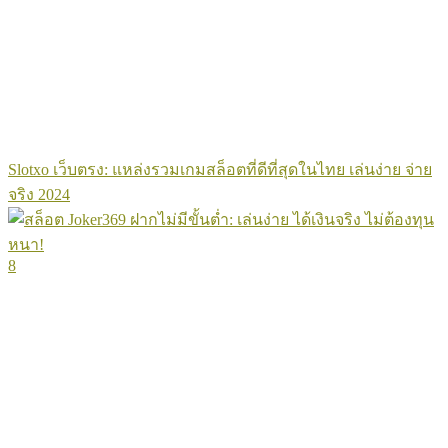
Slotxo เว็บตรง: แหล่งรวมเกมสล็อตที่ดีที่สุดในไทย เล่นง่าย จ่าย
จริง 2024
8