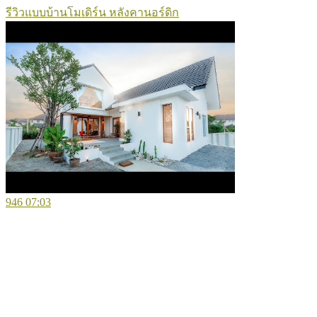
รีวิวแบบบ้านโมเดิร์น หลังคานอร์ดิก
946
07:03