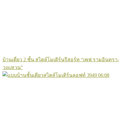
บ้านเดี่ยว 2 ชั้น สไตล์โมเดิร์นรีสอร์ท “เพฟ รามอินทรา-
วงแหวน”
3949
06:08