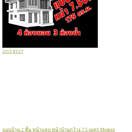
2113
03:17
แบบบ้าน 2 ชั้น หน้าแคบ หน้าบ้านกว้าง 7.5 เมตร Modern