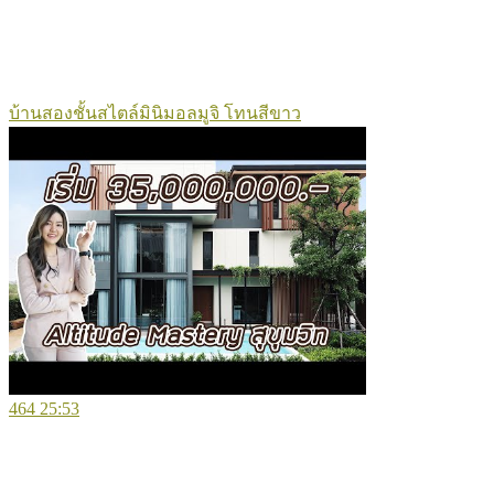
บ้านสองชั้นสไตล์มินิมอลมูจิ โทนสีขาว
464
25:53