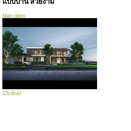
แบบบ้าน สวยงาม
More videos
576
00:43