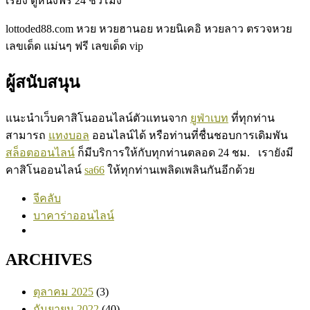
เรื่อง ดูหนังฟรี
24
ชั่วโมง
lottoded88.com
หวย หวยฮานอย หวยนิเคอิ หวยลาว ตรวจหวย
เลขเด็ด แม่นๆ ฟรี เลขเด็ด vip
ผู้สนับสนุน
แนะนำเว็บคาสิโนออนไลน์ตัวแทนจาก
ยูฟ่าเบท
ที่ทุกท่าน
สามารถ
แทงบอล
ออนไลน์ได้ หรือท่านที่ชื่นชอบการเดิมพัน
สล็อตออนไลน์
ก็มีบริการให้กับทุกท่านตลอด 24 ชม. เรายังมี
คาสิโนออนไลน์
sa66
ให้ทุกท่านเพลิดเพลินกันอีกด้วย
จีคลับ
บาคาร่าออนไลน์
ARCHIVES
ตุลาคม 2025
(3)
กันยายน 2022
(40)