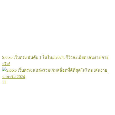
Slotxo เว็บตรง อันดับ 1 ในไทย 2024: รีวิวละเอียด เล่นง่าย จ่าย
จริง!
11