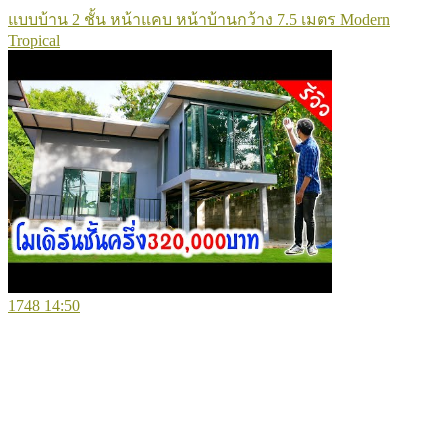
แบบบ้าน 2 ชั้น หน้าแคบ หน้าบ้านกว้าง 7.5 เมตร Modern
Tropical
1748
14:50