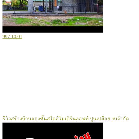
997
10:01
รีวิวสร้างบ้านสองชั้นสไตล์โมเดิร์นลอฟท์ ปูนเปลือย งบจำกัด