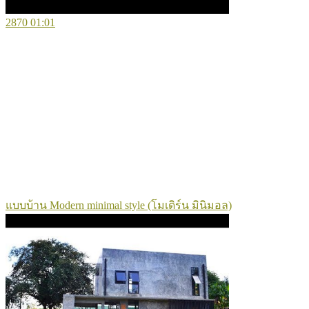
2870
01:01
แบบบ้าน Modern minimal style (โมเดิร์น มินิมอล)