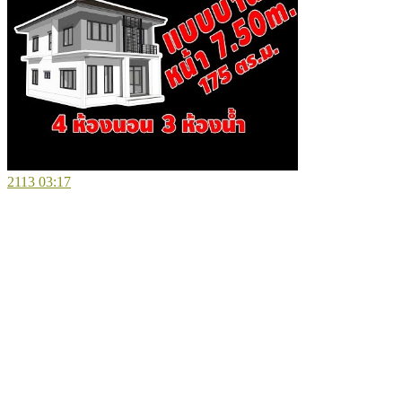
2113
03:17