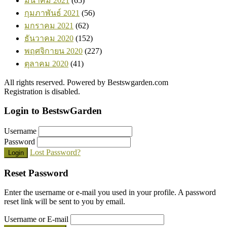
มีนาคม 2021
(65)
กุมภาพันธ์ 2021
(56)
มกราคม 2021
(62)
ธันวาคม 2020
(152)
พฤศจิกายน 2020
(227)
ตุลาคม 2020
(41)
All rights reserved. Powered by Bestswgarden.com
Registration is disabled.
Login to BestswGarden
Username
Password
Lost Password?
Login
Reset Password
Enter the username or e-mail you used in your profile. A password
reset link will be sent to you by email.
Username or E-mail