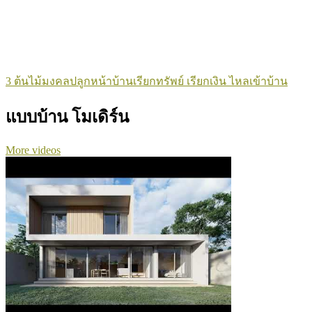
3 ต้นไม้มงคลปลูกหน้าบ้านเรียกทรัพย์ เรียกเงิน ไหลเข้าบ้าน
แบบบ้าน โมเดิร์น
More videos