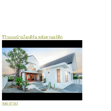
รีวิวแบบบ้านโมเดิร์น หลังคานอร์ดิก
946
07:03