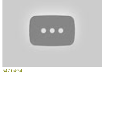
547
04:54