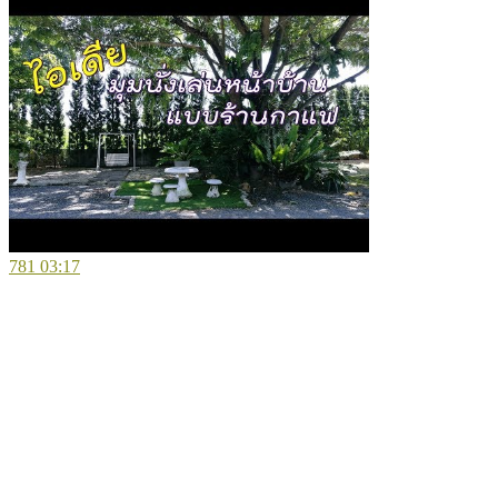
781
03:17