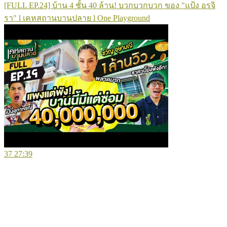
[FULL EP.24] บ้าน 4 ชั้น 40 ล้าน! บวกบวกบวก ของ "แป้ง อรจิ
รา" l เคหสถานบานปลาย l One Playground
37
27:39