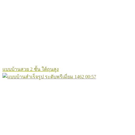
แบบบ้านสวย 2 ชั้น ใต้ถุนสูง
1462
00:57