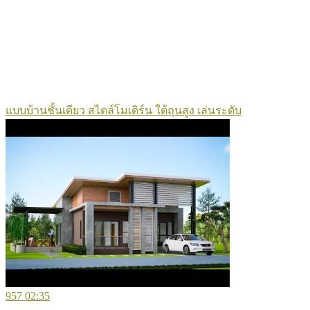
แบบบ้านชั้นเดียว สไตล์โมเดิร์น ใต้ถุนสูง เล่นระดับ
957
02:35