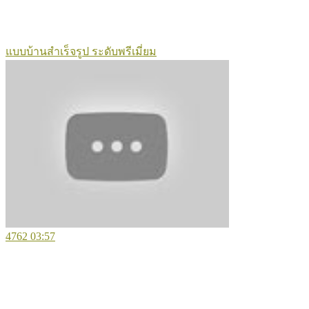
แบบบ้านสำเร็จรูป ระดับพรีเมี่ยม
4762
03:57