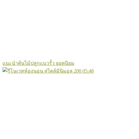
แนะนำต้นไม้ปลูกแนวรั้ว ยอดนิยม
200
05:48