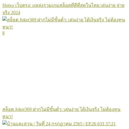
Slotxo เว็บตรง: แหล่งรวมเกมสล็อตที่ดีที่สุดในไทย เล่นง่าย จ่าย
จริง 2024
8
สล็อต Joker369 ฝากไม่มีขั้นต่ำ: เล่นง่าย ได้เงินจริง ไม่ต้องทุน
หนา!
633
37:21