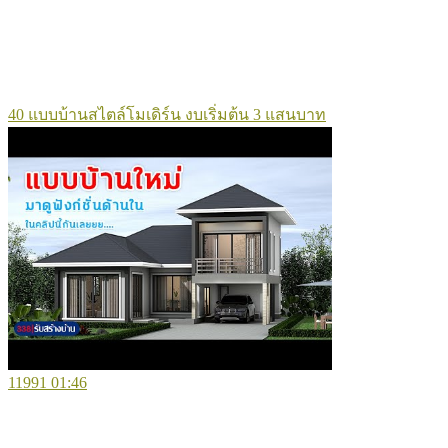
40 แบบบ้านสไตล์โมเดิร์น งบเริ่มต้น 3 แสนบาท
11991
01:46