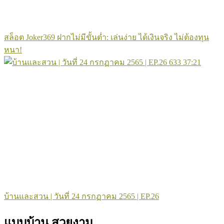
สล็อต Joker369 ฝากไม่มีขั้นต่ำ: เล่นง่าย ได้เงินจริง ไม่ต้องทุน
หนา!
633
37:21
บ้านและสวน | วันที่ 24 กรกฏาคม 2565 | EP.26
แบบบ้าน สวยงาม