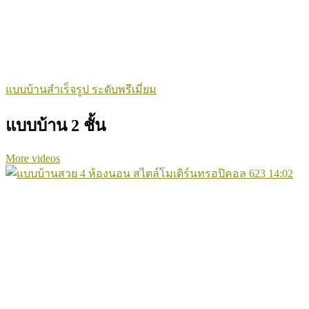
แบบบ้านสำเร็จรูป ระดับพรีเมี่ยม
แบบบ้าน 2 ชั้น
More videos
623
14:02