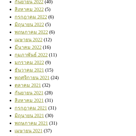
กันยายน 2022
(40)
สิงหาคม 2022
(5)
กรกฎาคม 2022
(6)
มิถุนายน 2022
(5)
พฤษภาคม 2022
(6)
เมษายน 2022
(12)
มีนาคม 2022
(16)
กุมภาพันธ์ 2022
(11)
มกราคม 2022
(9)
ธันวาคม 2021
(15)
พฤศจิกายน 2021
(24)
ตุลาคม 2021
(32)
กันยายน 2021
(28)
สิงหาคม 2021
(31)
กรกฎาคม 2021
(31)
มิถุนายน 2021
(30)
พฤษภาคม 2021
(31)
เมษายน 2021
(37)