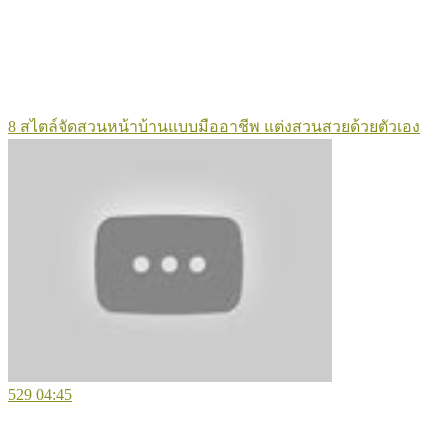
8 สไตล์จัดสวนหน้าบ้านแบบมืออาชีพ แต่งสวนสวยด้วยตัวเอง
529
04:45