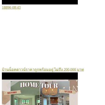
18896
08:43
บ้านน็อคดาวน์ราคาถูกพร้อมอยู่ ไม่ถึง 200,000 บาท