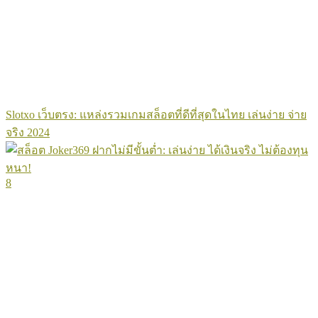
Slotxo เว็บตรง: แหล่งรวมเกมสล็อตที่ดีที่สุดในไทย เล่นง่าย จ่าย
จริง 2024
8