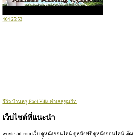
464
25:53
รีวิว บ้านหรู Pool Villa ทำเลสุขุมวิท
เว็บไซต์ที่แนะนำ
wovieshd.com
เว็บ ดูหนังออนไลน์ ดูหนังฟรี ดูหนังออนไลน์ เต็ม