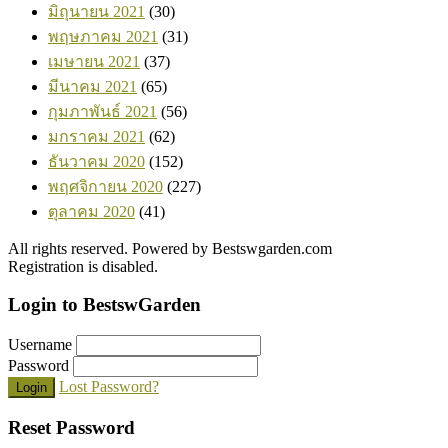
มิถุนายน 2021
(30)
พฤษภาคม 2021
(31)
เมษายน 2021
(37)
มีนาคม 2021
(65)
กุมภาพันธ์ 2021
(56)
มกราคม 2021
(62)
ธันวาคม 2020
(152)
พฤศจิกายน 2020
(227)
ตุลาคม 2020
(41)
All rights reserved. Powered by Bestswgarden.com
Registration is disabled.
Login to BestswGarden
Username
Password
Lost Password?
Login
Reset Password