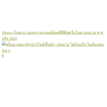
Slotxo เว็บตรง: แหล่งรวมเกมสล็อตที่ดีที่สุดในไทย เล่นง่าย จ่าย
จริง 2024
8