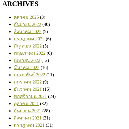
ARCHIVES
ตุลาคม 2025
(3)
กันยายน 2022
(40)
สิงหาคม 2022
(5)
กรกฎาคม 2022
(6)
มิถุนายน 2022
(5)
พฤษภาคม 2022
(6)
เมษายน 2022
(12)
มีนาคม 2022
(16)
กุมภาพันธ์ 2022
(11)
มกราคม 2022
(9)
ธันวาคม 2021
(15)
พฤศจิกายน 2021
(24)
ตุลาคม 2021
(32)
กันยายน 2021
(28)
สิงหาคม 2021
(31)
กรกฎาคม 2021
(31)