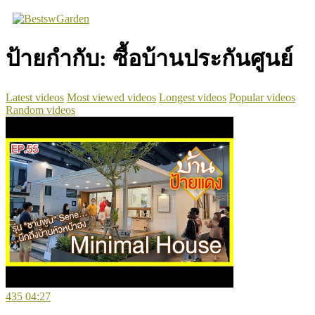
Skip
to
content
ป้ายกำกับ:
ซื้อบ้านประกันศูนย์
Latest videos
Most viewed videos
Longest videos
Popular videos
Random videos
435
04:27