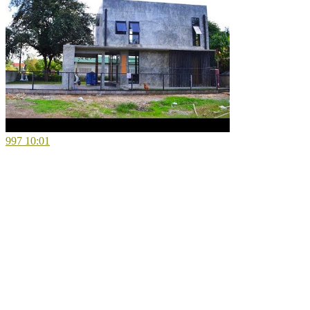
997
10:01