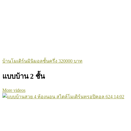
บ้านโมเดิร์นมินิมอลชั้นครึ่ง 320000 บาท
แบบบ้าน 2 ชั้น
More videos
624
14:02