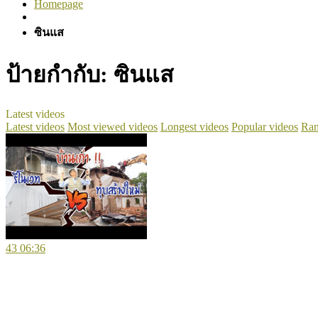
Homepage
ซินแส
ป้ายกำกับ:
ซินแส
Latest videos
Latest videos
Most viewed videos
Longest videos
Popular videos
Ran
43
06:36