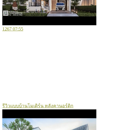
1267
07:55
รีวิวแบบบ้านโมเดิร์น หลังคานอร์ดิก