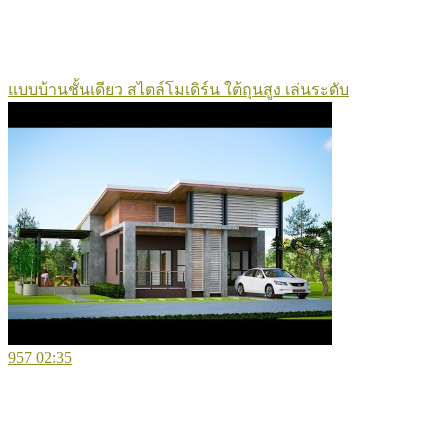
แบบบ้านชั้นเดียว สไตล์โมเดิร์น ใต้ถุนสูง เล่นระดับ
957
02:35