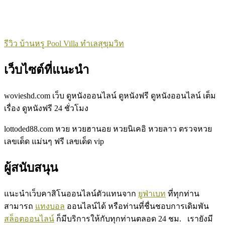
รีวิว บ้านหรู Pool Villa ทำเลสุขุมวิท
เว็บไซต์ที่แนะนำ
wovieshd.com
เว็บ ดูหนังออนไลน์ ดูหนังฟรี ดูหนังออนไลน์ เต็ม
เรื่อง ดูหนังฟรี
24
ชั่วโมง
lottoded88.com
หวย หวยฮานอย หวยนิเคอิ หวยลาว ตรวจหวย
เลขเด็ด แม่นๆ ฟรี เลขเด็ด vip
ผู้สนับสนุน
แนะนำเว็บคาสิโนออนไลน์ตัวแทนจาก
ยูฟ่าเบท
ที่ทุกท่าน
สามารถ
แทงบอล
ออนไลน์ได้ หรือท่านที่ชื่นชอบการเดิมพัน
สล็อตออนไลน์
ก็มีบริการให้กับทุกท่านตลอด 24 ชม. เรายังมี