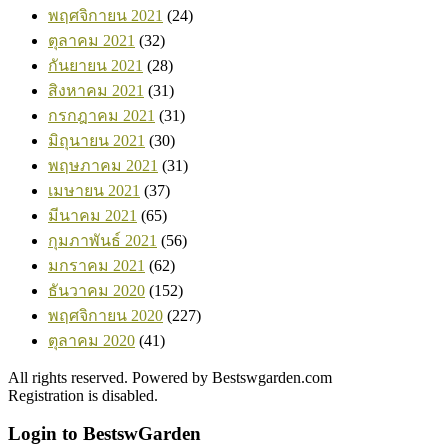
พฤศจิกายน 2021
(24)
ตุลาคม 2021
(32)
กันยายน 2021
(28)
สิงหาคม 2021
(31)
กรกฎาคม 2021
(31)
มิถุนายน 2021
(30)
พฤษภาคม 2021
(31)
เมษายน 2021
(37)
มีนาคม 2021
(65)
กุมภาพันธ์ 2021
(56)
มกราคม 2021
(62)
ธันวาคม 2020
(152)
พฤศจิกายน 2020
(227)
ตุลาคม 2020
(41)
All rights reserved. Powered by Bestswgarden.com
Registration is disabled.
Login to BestswGarden