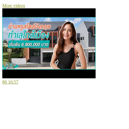
More videos
86
16:57