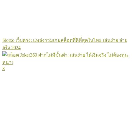
Slotxo เว็บตรง: แหล่งรวมเกมสล็อตที่ดีที่สุดในไทย เล่นง่าย จ่าย
จริง 2024
8