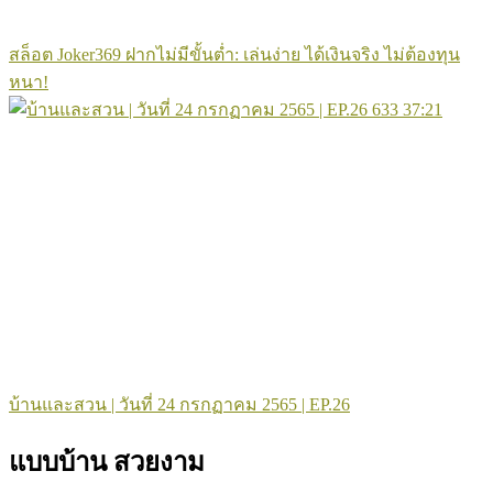
สล็อต Joker369 ฝากไม่มีขั้นต่ำ: เล่นง่าย ได้เงินจริง ไม่ต้องทุน
หนา!
633
37:21
บ้านและสวน | วันที่ 24 กรกฏาคม 2565 | EP.26
แบบบ้าน สวยงาม