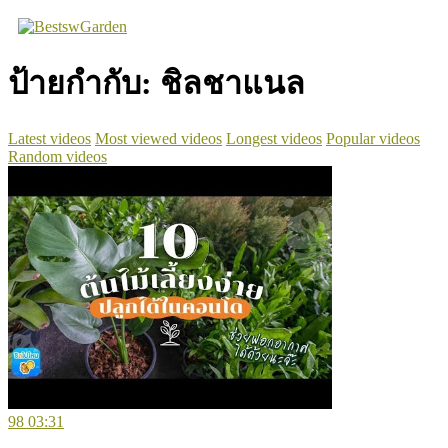
Skip
to
content
ป้ายกำกับ:
ชิลชาแนล
Latest videos
Most viewed videos
Longest videos
Popular videos
Random videos
98
03:31