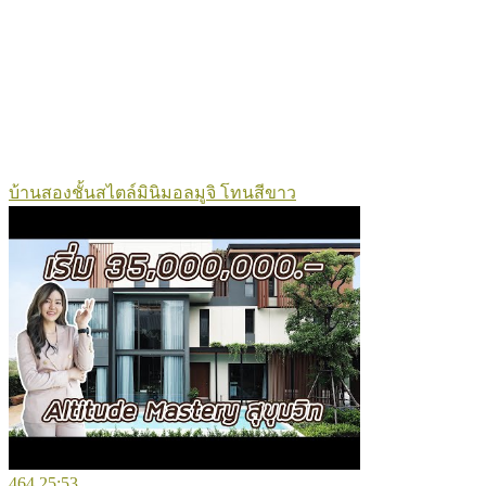
บ้านสองชั้นสไตล์มินิมอลมูจิ โทนสีขาว
464
25:53