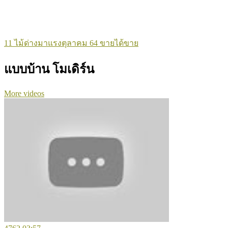
11 ไม้ด่างมาแรงตุลาคม 64 ขายได้ขาย
แบบบ้าน โมเดิร์น
More videos