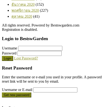
ธันวาคม 2020
(152)
พฤศจิกายน 2020
(227)
ตุลาคม 2020
(41)
All rights reserved. Powered by Bestswgarden.com
Registration is disabled.
Login to BestswGarden
Username
Password
Lost Password?
Login
Reset Password
Enter the username or e-mail you used in your profile. A password
reset link will be sent to you by email.
Username or E-mail
Get new password