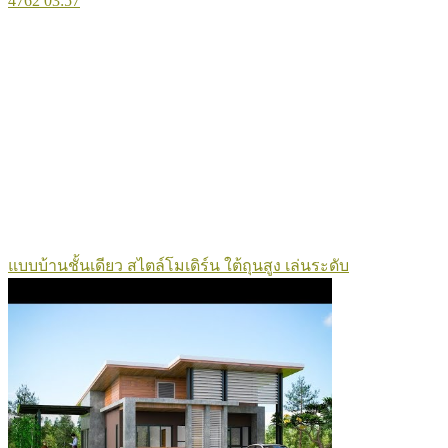
4762
03:57
แบบบ้านชั้นเดียว สไตล์โมเดิร์น ใต้ถุนสูง เล่นระดับ