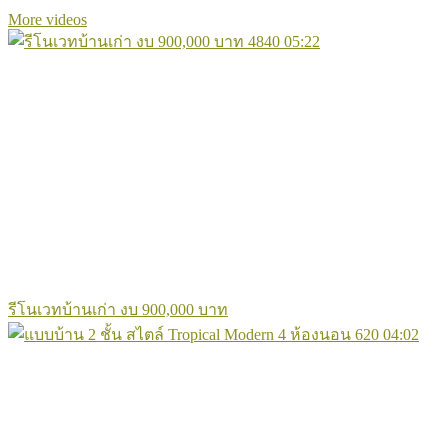
More videos
4840
05:22
รีโนเวทบ้านเก่า งบ 900,000 บาท
620
04:02