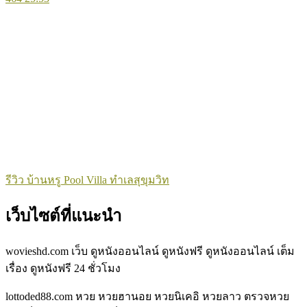
รีวิว บ้านหรู Pool Villa ทำเลสุขุมวิท
เว็บไซต์ที่แนะนำ
wovieshd.com
เว็บ ดูหนังออนไลน์ ดูหนังฟรี ดูหนังออนไลน์ เต็ม
เรื่อง ดูหนังฟรี
24
ชั่วโมง
lottoded88.com
หวย หวยฮานอย หวยนิเคอิ หวยลาว ตรวจหวย