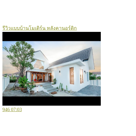
รีวิวแบบบ้านโมเดิร์น หลังคานอร์ดิก
946
07:03