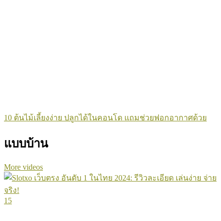
10 ต้นไม้เลี้ยงง่าย ปลูกได้ในคอนโด แถมช่วยฟอกอากาศด้วย
แบบบ้าน
More videos
15