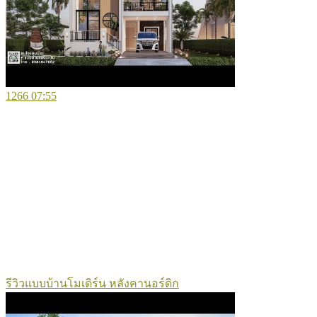
1266
07:55
รีวิวแบบบ้านโมเดิร์น หลังคานอร์ดิก