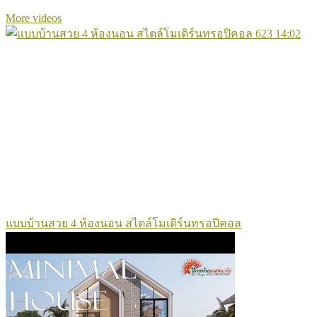
More videos
623
14:02
แบบบ้านสวย 4 ห้องนอน สไตล์โมเดิร์นทรอปิคอล