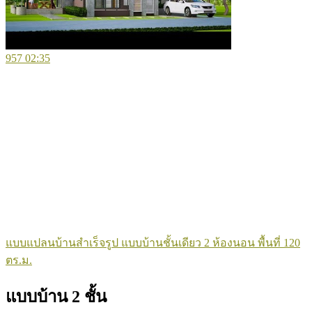
957
02:35
แบบแปลนบ้านสำเร็จรูป แบบบ้านชั้นเดียว 2 ห้องนอน พื้นที่ 120
ตร.ม.
แบบบ้าน 2 ชั้น