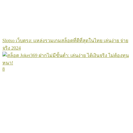
Slotxo เว็บตรง: แหล่งรวมเกมสล็อตที่ดีที่สุดในไทย เล่นง่าย จ่าย
จริง 2024
8