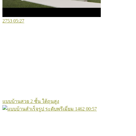
2753
05:27
แบบบ้านสวย 2 ชั้น ใต้ถุนสูง
1462
00:57