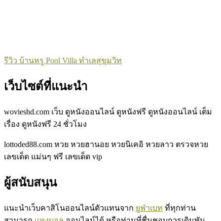
รีวิว บ้านหรู Pool Villa ทำเลสุขุมวิท
เว็บไซต์ที่แนะนำ
wovieshd.com
เว็บ ดูหนังออนไลน์ ดูหนังฟรี ดูหนังออนไลน์ เต็ม
เรื่อง ดูหนังฟรี
24
ชั่วโมง
lottoded88.com
หวย หวยฮานอย หวยนิเคอิ หวยลาว ตรวจหวย
เลขเด็ด แม่นๆ ฟรี เลขเด็ด vip
ผู้สนับสนุน
แนะนำเว็บคาสิโนออนไลน์ตัวแทนจาก
ยูฟ่าเบท
ที่ทุกท่าน
สามารถ
แทงบอล
ออนไลน์ได้ หรือท่านที่ชื่นชอบการเดิมพัน