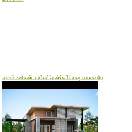
แบบบ้านชั้นเดียว สไตล์โมเดิร์น ใต้ถุนสูง เล่นระดับ