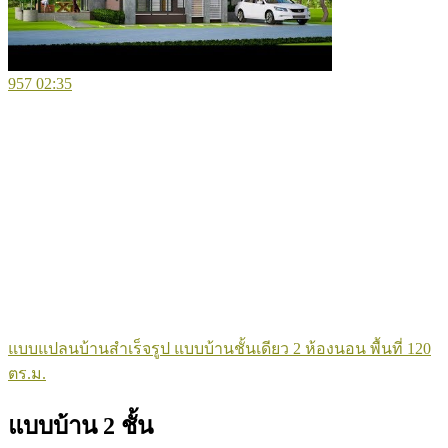
957
02:35
แบบแปลนบ้านสำเร็จรูป แบบบ้านชั้นเดียว 2 ห้องนอน พื้นที่ 120
ตร.ม.
แบบบ้าน 2 ชั้น