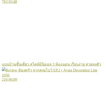
763
03:48
แบบบ้านชั้นเดียว สไตล์มินิมอล 3 ห้องนอน เรียบง่าย สวยลงตัว
210
06:09