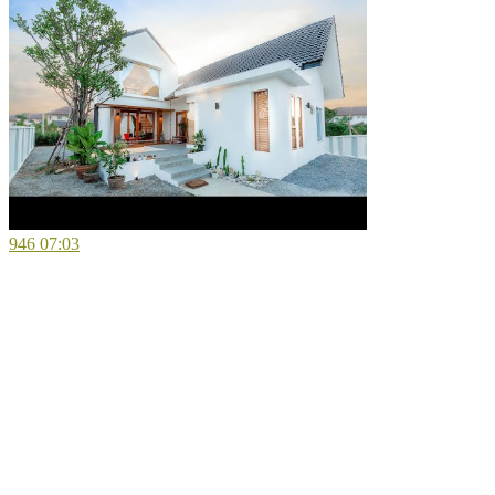
946
07:03