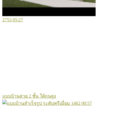
2753
05:27
แบบบ้านสวย 2 ชั้น ใต้ถุนสูง
1462
00:57