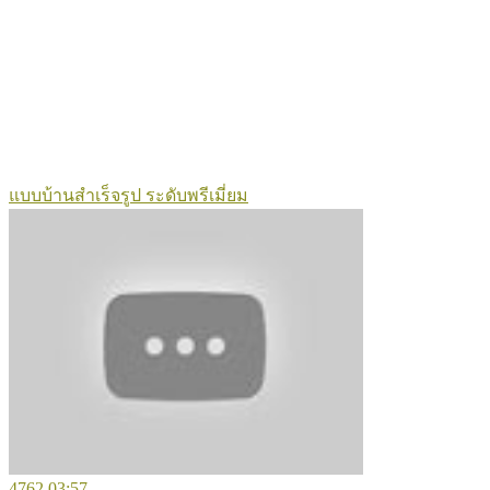
แบบบ้านสำเร็จรูป ระดับพรีเมี่ยม
4762
03:57