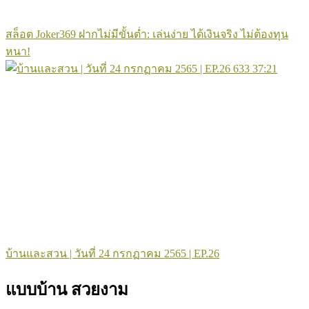
สล็อต Joker369 ฝากไม่มีขั้นต่ำ: เล่นง่าย ได้เงินจริง ไม่ต้องทุน
หนา!
633
37:21
บ้านและสวน | วันที่ 24 กรกฏาคม 2565 | EP.26
แบบบ้าน สวยงาม