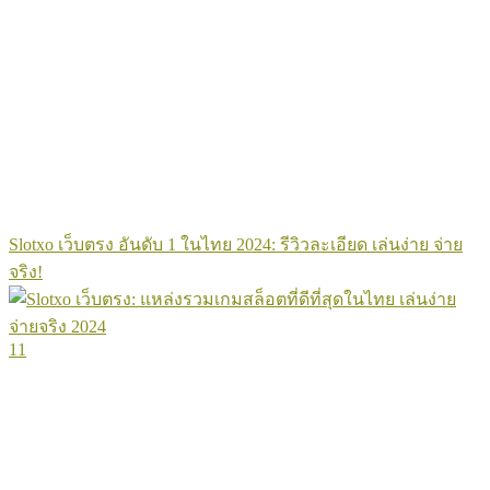
Slotxo เว็บตรง อันดับ 1 ในไทย 2024: รีวิวละเอียด เล่นง่าย จ่าย
จริง!
11