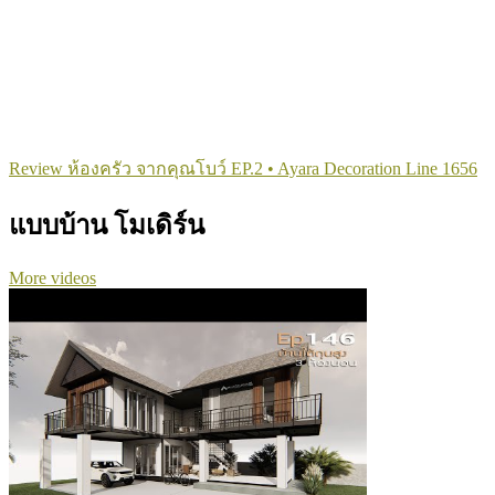
Review ห้องครัว จากคุณโบว์ EP.2 • Ayara Decoration Line 1656
แบบบ้าน โมเดิร์น
More videos