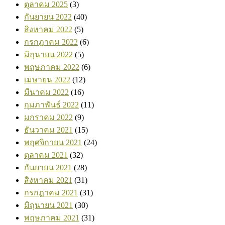
ตุลาคม 2025
(3)
กันยายน 2022
(40)
สิงหาคม 2022
(5)
กรกฎาคม 2022
(6)
มิถุนายน 2022
(5)
พฤษภาคม 2022
(6)
เมษายน 2022
(12)
มีนาคม 2022
(16)
กุมภาพันธ์ 2022
(11)
มกราคม 2022
(9)
ธันวาคม 2021
(15)
พฤศจิกายน 2021
(24)
ตุลาคม 2021
(32)
กันยายน 2021
(28)
สิงหาคม 2021
(31)
กรกฎาคม 2021
(31)
มิถุนายน 2021
(30)
พฤษภาคม 2021
(31)