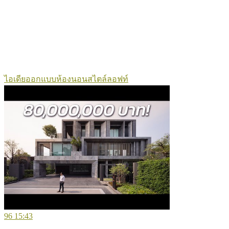
ไอเดียออกแบบห้องนอนสไตล์ลอฟท์
96
15:43