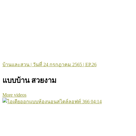
บ้านและสวน | วันที่ 24 กรกฏาคม 2565 | EP.26
แบบบ้าน สวยงาม
More videos
366
04:14