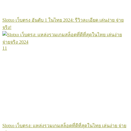
Slotxo เว็บตรง อันดับ 1 ในไทย 2024: รีวิวละเอียด เล่นง่าย จ่าย
จริง!
11
Slotxo เว็บตรง: แหล่งรวมเกมสล็อตที่ดีที่สุดในไทย เล่นง่าย จ่าย