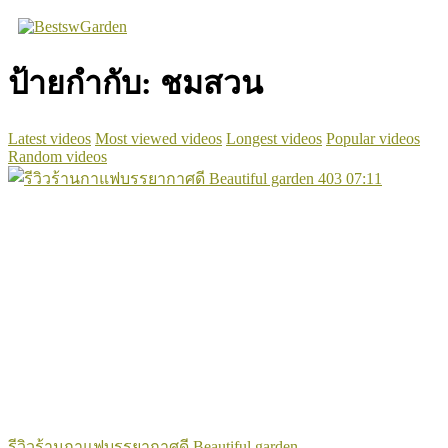
Skip
to
content
ป้ายกำกับ:
ชมสวน
Latest videos
Most viewed videos
Longest videos
Popular videos
Random videos
403
07:11
รีวิวร้านกาแฟบรรยากาศดี Beautiful garden