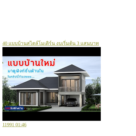
40 แบบบ้านสไตล์โมเดิร์น งบเริ่มต้น 3 แสนบาท
11991
01:46