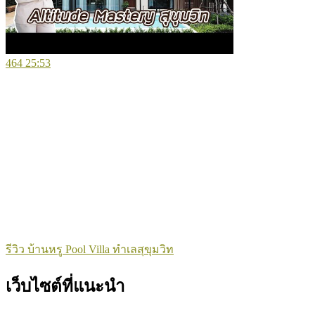
464
25:53
รีวิว บ้านหรู Pool Villa ทำเลสุขุมวิท
เว็บไซต์ที่แนะนำ