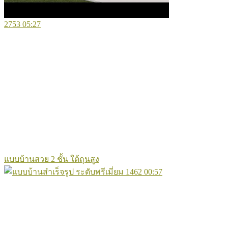
2753
05:27
แบบบ้านสวย 2 ชั้น ใต้ถุนสูง
1462
00:57