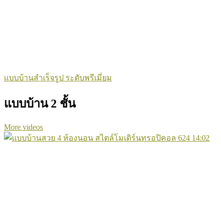
แบบบ้านสำเร็จรูป ระดับพรีเมี่ยม
แบบบ้าน 2 ชั้น
More videos
624
14:02