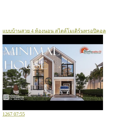
แบบบ้านสวย 4 ห้องนอน สไตล์โมเดิร์นทรอปิคอล
1267
07:55