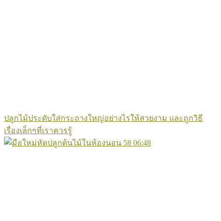
ปลูกไม้ประดับใส่กระถางใหญ่อย่างไรให้สวยงาม และถูกวิธี
เรื่องเล็กๆที่เราควรรู้
58
06:48