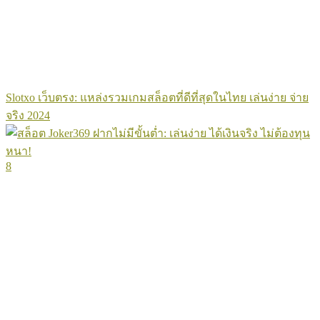
Slotxo เว็บตรง: แหล่งรวมเกมสล็อตที่ดีที่สุดในไทย เล่นง่าย จ่าย
จริง 2024
8