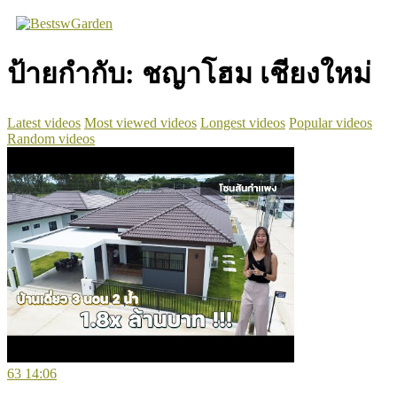
Skip
to
content
ป้ายกำกับ:
ชญาโฮม เชียงใหม่
Latest videos
Most viewed videos
Longest videos
Popular videos
Random videos
63
14:06