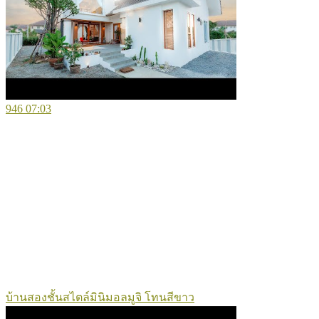
946
07:03
บ้านสองชั้นสไตล์มินิมอลมูจิ โทนสีขาว