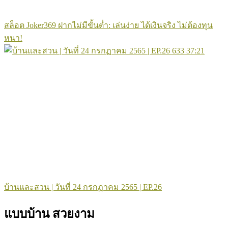
สล็อต Joker369 ฝากไม่มีขั้นต่ำ: เล่นง่าย ได้เงินจริง ไม่ต้องทุน
หนา!
633
37:21
บ้านและสวน | วันที่ 24 กรกฏาคม 2565 | EP.26
แบบบ้าน สวยงาม