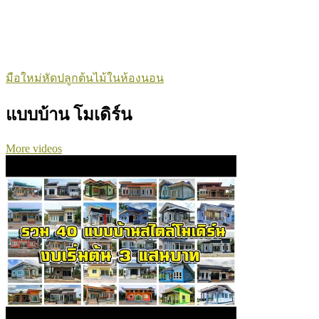
มือใหม่หัดปลูกต้นไม้ในห้องนอน
แบบบ้าน โมเดิร์น
More videos