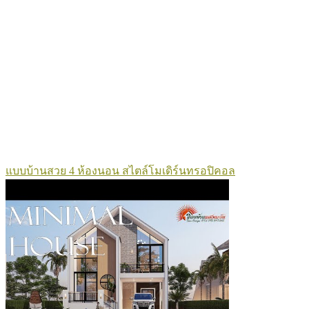
แบบบ้านสวย 4 ห้องนอน สไตล์โมเดิร์นทรอปิคอล