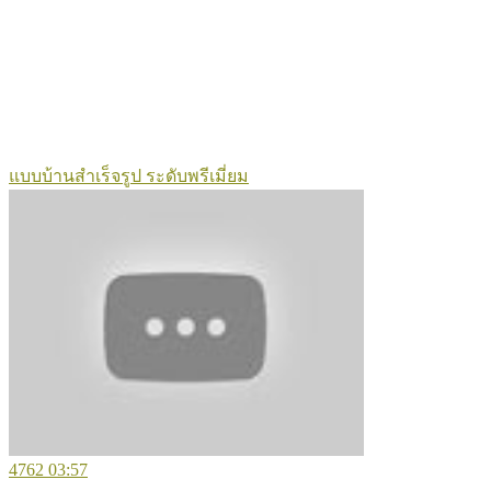
แบบบ้านสำเร็จรูป ระดับพรีเมี่ยม
4762
03:57