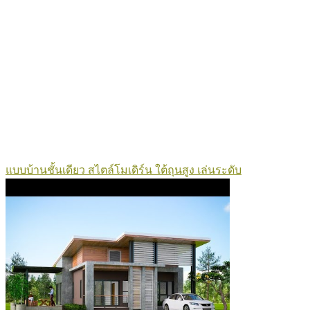
แบบบ้านชั้นเดียว สไตล์โมเดิร์น ใต้ถุนสูง เล่นระดับ