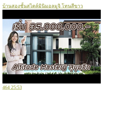
บ้านสองชั้นสไตล์มินิมอลมูจิ โทนสีขาว
464
25:53