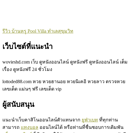
รีวิว บ้านหรู Pool Villa ทำเลสุขุมวิท
เว็บไซต์ที่แนะนำ
wovieshd.com
เว็บ ดูหนังออนไลน์ ดูหนังฟรี ดูหนังออนไลน์ เต็ม
เรื่อง ดูหนังฟรี
24
ชั่วโมง
lottoded88.com
หวย หวยฮานอย หวยนิเคอิ หวยลาว ตรวจหวย
เลขเด็ด แม่นๆ ฟรี เลขเด็ด vip
ผู้สนับสนุน
แนะนำเว็บคาสิโนออนไลน์ตัวแทนจาก
ยูฟ่าเบท
ที่ทุกท่าน
สามารถ
แทงบอล
ออนไลน์ได้ หรือท่านที่ชื่นชอบการเดิมพัน