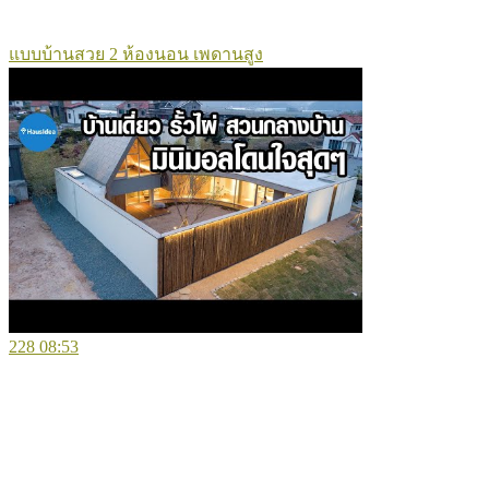
แบบบ้านสวย 2 ห้องนอน เพดานสูง
228
08:53