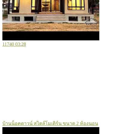
11740
03:28
บ้านน็อคดาวน์ สไตล์โมเดิร์น ขนาด 2 ห้องนอน