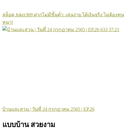
สล็อต Joker369 ฝากไม่มีขั้นต่ำ: เล่นง่าย ได้เงินจริง ไม่ต้องทุน
หนา!
633
37:21
บ้านและสวน | วันที่ 24 กรกฏาคม 2565 | EP.26
แบบบ้าน สวยงาม