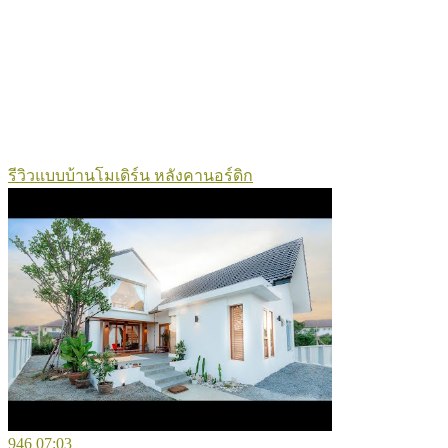
รีวิวแบบบ้านโมเดิร์น หลังคานอร์ดิก
946
07:03