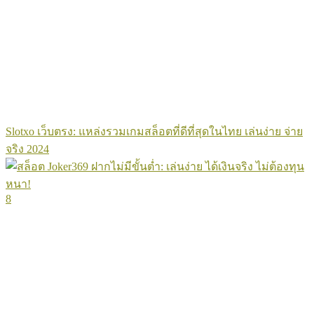
Slotxo เว็บตรง: แหล่งรวมเกมสล็อตที่ดีที่สุดในไทย เล่นง่าย จ่าย
จริง 2024
8