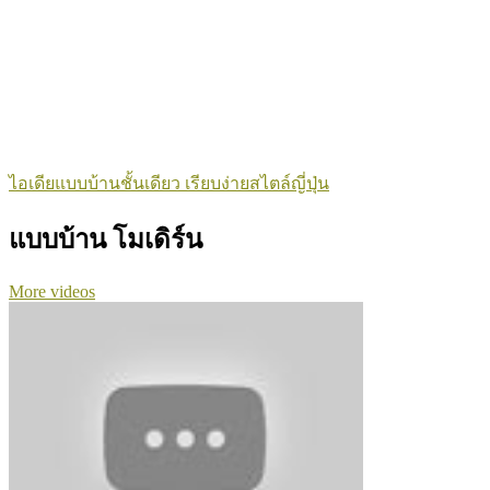
ไอเดียแบบบ้านชั้นเดียว เรียบง่ายสไตล์ญี่ปุ่น
แบบบ้าน โมเดิร์น
More videos