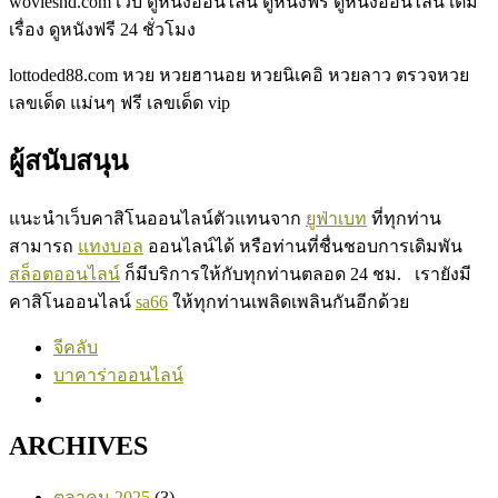
wovieshd.com
เว็บ ดูหนังออนไลน์ ดูหนังฟรี ดูหนังออนไลน์ เต็ม
เรื่อง ดูหนังฟรี
24
ชั่วโมง
lottoded88.com
หวย หวยฮานอย หวยนิเคอิ หวยลาว ตรวจหวย
เลขเด็ด แม่นๆ ฟรี เลขเด็ด vip
ผู้สนับสนุน
แนะนำเว็บคาสิโนออนไลน์ตัวแทนจาก
ยูฟ่าเบท
ที่ทุกท่าน
สามารถ
แทงบอล
ออนไลน์ได้ หรือท่านที่ชื่นชอบการเดิมพัน
สล็อตออนไลน์
ก็มีบริการให้กับทุกท่านตลอด 24 ชม. เรายังมี
คาสิโนออนไลน์
sa66
ให้ทุกท่านเพลิดเพลินกันอีกด้วย
จีคลับ
บาคาร่าออนไลน์
ARCHIVES
ตุลาคม 2025
(3)