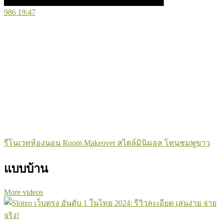
986
19:47
รีโนเวทห้องนอน Room Makeover สไตล์มินิมอล โทนชมพูขาว
แบบบ้าน
More videos