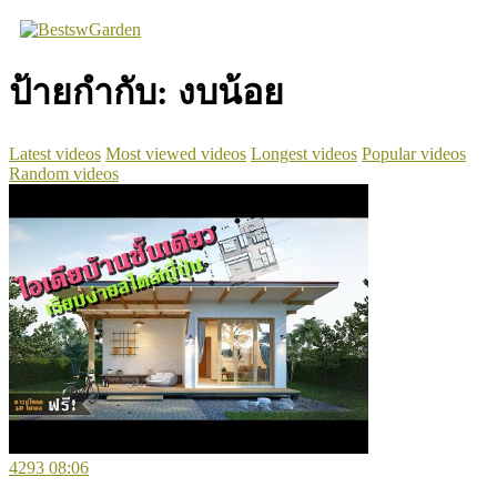
Skip
to
content
ป้ายกำกับ:
งบน้อย
Latest videos
Most viewed videos
Longest videos
Popular videos
Random videos
4293
08:06