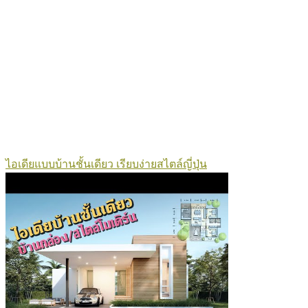
ไอเดียแบบบ้านชั้นเดียว เรียบง่ายสไตล์ญี่ปุ่น