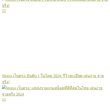
15
Slotxo เว็บตรง อันดับ 1 ในไทย 2024: รีวิวละเอียด เล่นง่าย จ่าย
จริง!
11