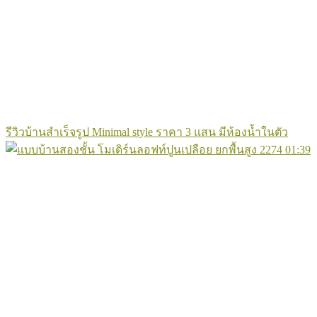
รีวิวบ้านสำเร็จรูป Minimal style ราคา 3 แสน มีห้องน้ำในตัว
2274
01:39