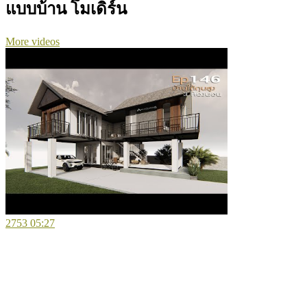
แบบบ้าน โมเดิร์น
More videos
2753
05:27