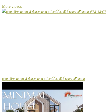
More videos
624
14:02
แบบบ้านสวย 4 ห้องนอน สไตล์โมเดิร์นทรอปิคอล