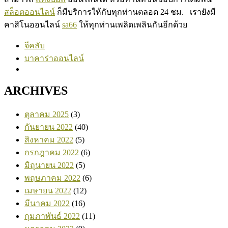
สล็อตออนไลน์
ก็มีบริการให้กับทุกท่านตลอด 24 ชม. เรายังมี
คาสิโนออนไลน์
sa66
ให้ทุกท่านเพลิดเพลินกันอีกด้วย
จีคลับ
บาคาร่าออนไลน์
ARCHIVES
ตุลาคม 2025
(3)
กันยายน 2022
(40)
สิงหาคม 2022
(5)
กรกฎาคม 2022
(6)
มิถุนายน 2022
(5)
พฤษภาคม 2022
(6)
เมษายน 2022
(12)
มีนาคม 2022
(16)
กุมภาพันธ์ 2022
(11)