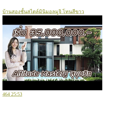
บ้านสองชั้นสไตล์มินิมอลมูจิ โทนสีขาว
464
25:53