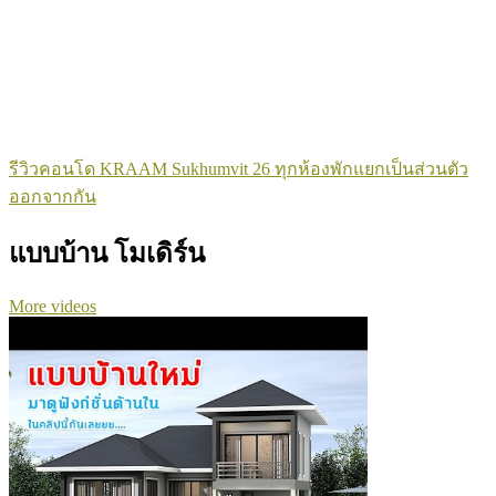
รีวิวคอนโด KRAAM Sukhumvit 26 ทุกห้องพักแยกเป็นส่วนตัว
ออกจากกัน
แบบบ้าน โมเดิร์น
More videos