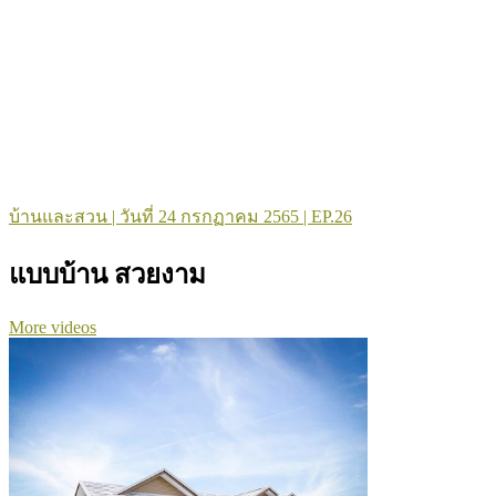
บ้านและสวน | วันที่ 24 กรกฏาคม 2565 | EP.26
แบบบ้าน สวยงาม
More videos