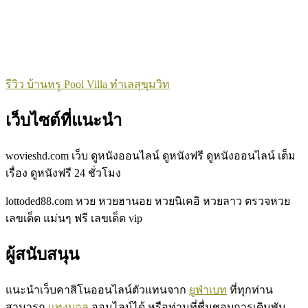
รีวิว บ้านหรู Pool Villa ทำเลสุขุมวิท
เว็บไซต์ที่แนะนำ
wovieshd.com
เว็บ ดูหนังออนไลน์ ดูหนังฟรี ดูหนังออนไลน์ เต็ม
เรื่อง ดูหนังฟรี
24
ชั่วโมง
lottoded88.com
หวย หวยฮานอย หวยนิเคอิ หวยลาว ตรวจหวย
เลขเด็ด แม่นๆ ฟรี เลขเด็ด vip
ผู้สนับสนุน
แนะนำเว็บคาสิโนออนไลน์ตัวแทนจาก
ยูฟ่าเบท
ที่ทุกท่าน
สามารถ
แทงบอล
ออนไลน์ได้ หรือท่านที่ชื่นชอบการเดิมพัน