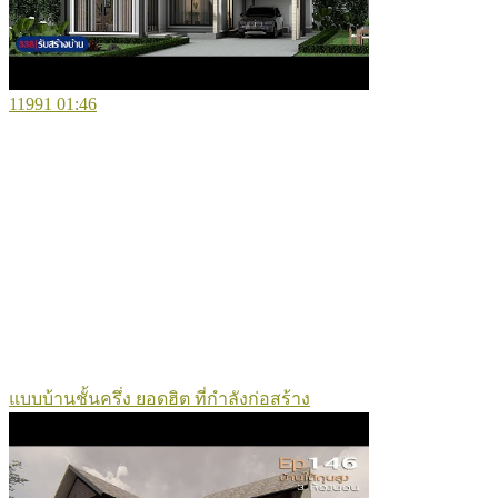
11991
01:46
แบบบ้านชั้นครึ่ง ยอดฮิต ที่กำลังก่อสร้าง