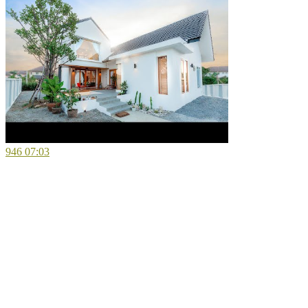
946
07:03