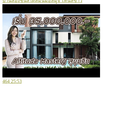
บ้านสองชั้นสไตล์มินิมอลมูจิ โทนสีขาว
464
25:53