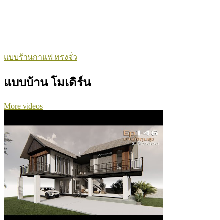
แบบร้านกาแฟ ทรงจั่ว
แบบบ้าน โมเดิร์น
More videos