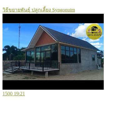
วิธีขยายพันธุ์ ปลูกเลี้ยง Syngonuim
1500
19:21