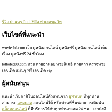
รีวิว บ้านหรู Pool Villa ทำเลสุขุมวิท
เว็บไซต์ที่แนะนำ
wovieshd.com
เว็บ ดูหนังออนไลน์ ดูหนังฟรี ดูหนังออนไลน์ เต็ม
เรื่อง ดูหนังฟรี
24
ชั่วโมง
lottoded88.com
หวย หวยฮานอย หวยนิเคอิ หวยลาว ตรวจหวย
เลขเด็ด แม่นๆ ฟรี เลขเด็ด vip
ผู้สนับสนุน
แนะนำเว็บคาสิโนออนไลน์ตัวแทนจาก
ยูฟ่าเบท
ที่ทุกท่าน
สามารถ
แทงบอล
ออนไลน์ได้ หรือท่านที่ชื่นชอบการเดิมพัน
สล็อตออนไลน์
ก็มีบริการให้กับทุกท่านตลอด 24 ชม. เรายังมี