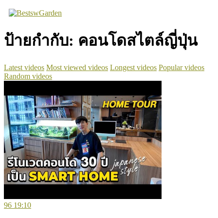
Skip
to
content
ป้ายกำกับ:
คอนโดสไตล์ญี่ปุ่น
Latest videos
Most viewed videos
Longest videos
Popular videos
Random videos
96
19:10