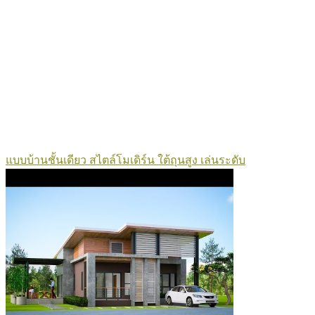
แบบบ้านชั้นเดียว สไตล์โมเดิร์น ใต้ถุนสูง เล่นระดับ