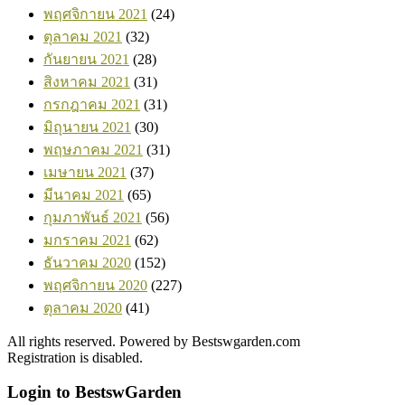
พฤศจิกายน 2021
(24)
ตุลาคม 2021
(32)
กันยายน 2021
(28)
สิงหาคม 2021
(31)
กรกฎาคม 2021
(31)
มิถุนายน 2021
(30)
พฤษภาคม 2021
(31)
เมษายน 2021
(37)
มีนาคม 2021
(65)
กุมภาพันธ์ 2021
(56)
มกราคม 2021
(62)
ธันวาคม 2020
(152)
พฤศจิกายน 2020
(227)
ตุลาคม 2020
(41)
All rights reserved. Powered by Bestswgarden.com
Registration is disabled.
Login to BestswGarden