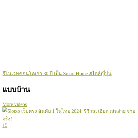
รีโนเวทคอนโดเก่า 30 ปี เป็น Smart Home สไตล์ญี่ปุ่น
แบบบ้าน
More videos
15