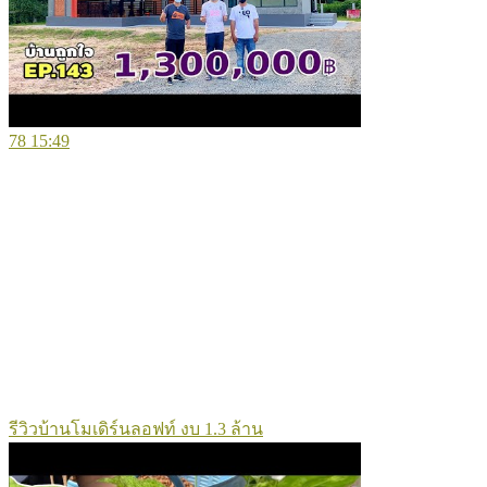
78
15:49
รีวิวบ้านโมเดิร์นลอฟท์ งบ 1.3 ล้าน