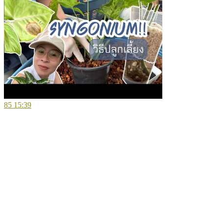
85
15:39