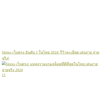
Slotxo เว็บตรง อันดับ 1 ในไทย 2024: รีวิวละเอียด เล่นง่าย จ่าย
จริง!
11