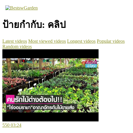
Skip
to
content
ป้ายกำกับ:
คลิป
Latest videos
Most viewed videos
Longest videos
Popular videos
Random videos
550
03:24