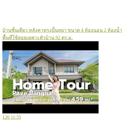
บ้านชั้นเดียว หลังคาทรงปั้นหยา ขนาด 4 ห้องนอน 2 ห้องน้ำ
พื้นที่ใช้สอยเฉพาะตัวบ้าน 92 ตร.ม.
126
11:35