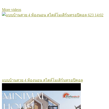
More videos
623
14:02
แบบบ้านสวย 4 ห้องนอน สไตล์โมเดิร์นทรอปิคอล