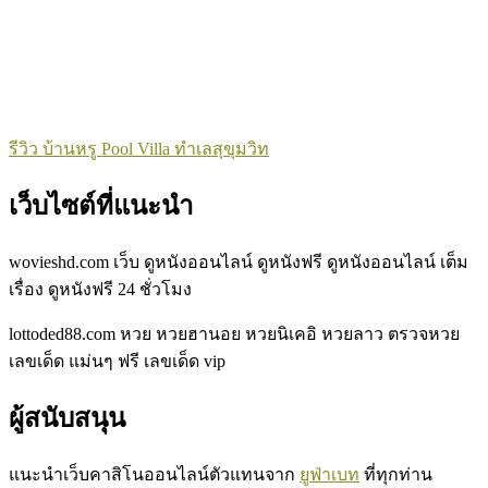
รีวิว บ้านหรู Pool Villa ทำเลสุขุมวิท
เว็บไซต์ที่แนะนำ
wovieshd.com
เว็บ ดูหนังออนไลน์ ดูหนังฟรี ดูหนังออนไลน์ เต็ม
เรื่อง ดูหนังฟรี
24
ชั่วโมง
lottoded88.com
หวย หวยฮานอย หวยนิเคอิ หวยลาว ตรวจหวย
เลขเด็ด แม่นๆ ฟรี เลขเด็ด vip
ผู้สนับสนุน
แนะนำเว็บคาสิโนออนไลน์ตัวแทนจาก
ยูฟ่าเบท
ที่ทุกท่าน