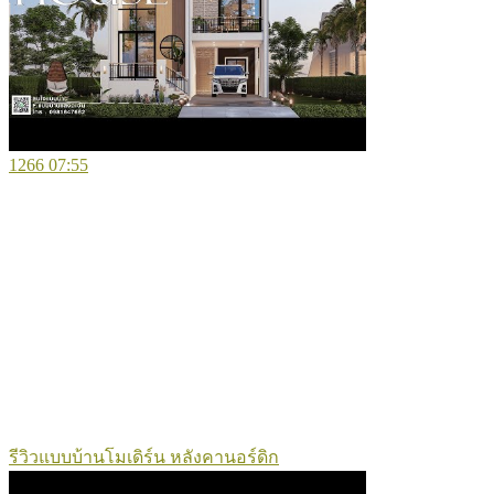
1266
07:55
รีวิวแบบบ้านโมเดิร์น หลังคานอร์ดิก