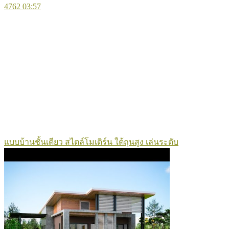
4762
03:57
แบบบ้านชั้นเดียว สไตล์โมเดิร์น ใต้ถุนสูง เล่นระดับ