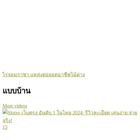
ไร่จอมราชา แหล่งต่อยอดอาชีพไม้ด่าง
แบบบ้าน
More videos
15