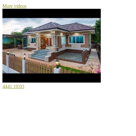
More videos
4441
10:03