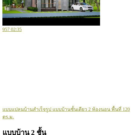
957
02:35
แบบแปลนบ้านสำเร็จรูป แบบบ้านชั้นเดียว 2 ห้องนอน พื้นที่ 120
ตร.ม.
แบบบ้าน 2 ชั้น