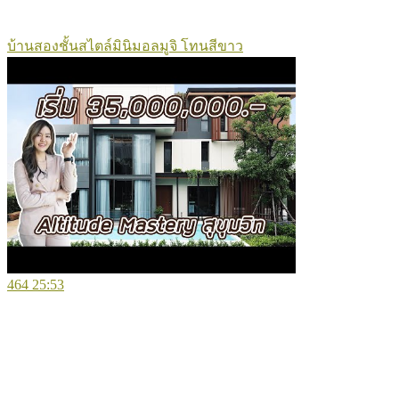
บ้านสองชั้นสไตล์มินิมอลมูจิ โทนสีขาว
464
25:53