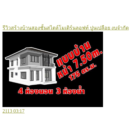
รีวิวสร้างบ้านสองชั้นสไตล์โมเดิร์นลอฟท์ ปูนเปลือย งบจำกัด
2113
03:17