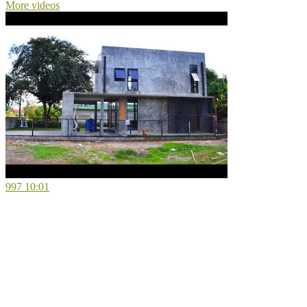
More videos
997
10:01