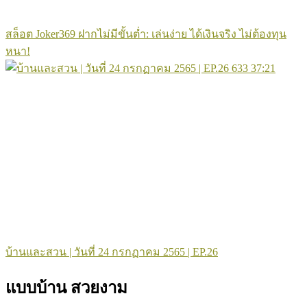
สล็อต Joker369 ฝากไม่มีขั้นต่ำ: เล่นง่าย ได้เงินจริง ไม่ต้องทุน
หนา!
633
37:21
บ้านและสวน | วันที่ 24 กรกฏาคม 2565 | EP.26
แบบบ้าน สวยงาม