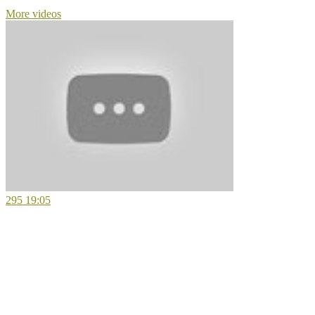
More videos
295
19:05