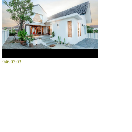
946
07:03