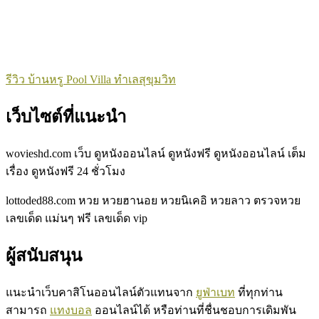
รีวิว บ้านหรู Pool Villa ทำเลสุขุมวิท
เว็บไซต์ที่แนะนำ
wovieshd.com
เว็บ ดูหนังออนไลน์ ดูหนังฟรี ดูหนังออนไลน์ เต็ม
เรื่อง ดูหนังฟรี
24
ชั่วโมง
lottoded88.com
หวย หวยฮานอย หวยนิเคอิ หวยลาว ตรวจหวย
เลขเด็ด แม่นๆ ฟรี เลขเด็ด vip
ผู้สนับสนุน
แนะนำเว็บคาสิโนออนไลน์ตัวแทนจาก
ยูฟ่าเบท
ที่ทุกท่าน
สามารถ
แทงบอล
ออนไลน์ได้ หรือท่านที่ชื่นชอบการเดิมพัน