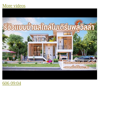
More videos
606
09:04