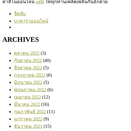
คาสิโนออนไลน์
sa66
ให้ทุกท่านเพลิดเพลินกันอีกด้วย
จีคลับ
บาคาร่าออนไลน์
ARCHIVES
ตุลาคม 2025
(3)
กันยายน 2022
(40)
สิงหาคม 2022
(5)
กรกฎาคม 2022
(6)
มิถุนายน 2022
(5)
พฤษภาคม 2022
(6)
เมษายน 2022
(12)
มีนาคม 2022
(16)
กุมภาพันธ์ 2022
(11)
มกราคม 2022
(9)
ธันวาคม 2021
(15)