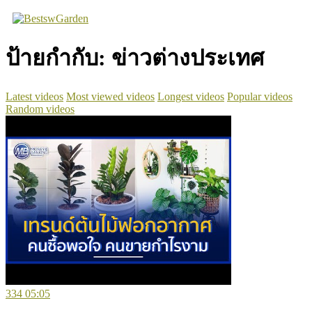
Skip
to
content
ป้ายกำกับ:
ข่าวต่างประเทศ
Latest videos
Most viewed videos
Longest videos
Popular videos
Random videos
334
05:05