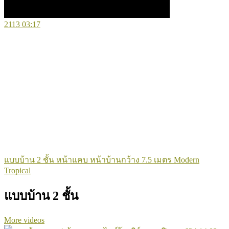
2113
03:17
แบบบ้าน 2 ชั้น หน้าแคบ หน้าบ้านกว้าง 7.5 เมตร Modern
Tropical
แบบบ้าน 2 ชั้น
More videos