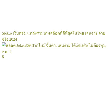
Slotxo เว็บตรง: แหล่งรวมเกมสล็อตที่ดีที่สุดในไทย เล่นง่าย จ่าย
จริง 2024
8