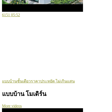
6151
05:52
แบบบ้านชั้นเดียวราคาประหยัด ไม่เกินแสน
แบบบ้าน โมเดิร์น
More videos