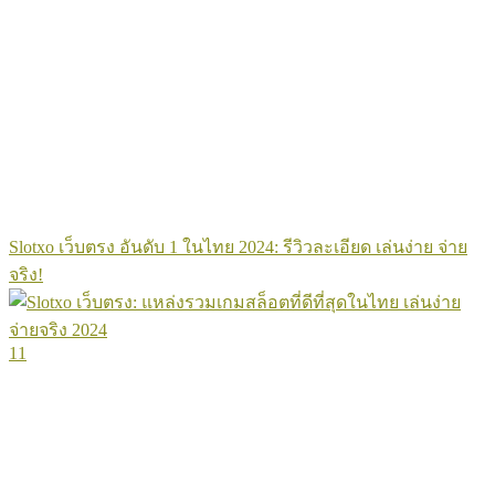
Slotxo เว็บตรง อันดับ 1 ในไทย 2024: รีวิวละเอียด เล่นง่าย จ่าย
จริง!
11