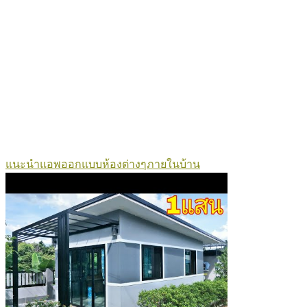
แนะนำแอพออกแบบห้องต่างๆภายในบ้าน