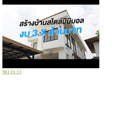
981
01:13