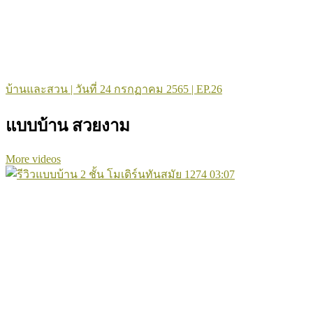
บ้านและสวน | วันที่ 24 กรกฏาคม 2565 | EP.26
แบบบ้าน สวยงาม
More videos
1274
03:07