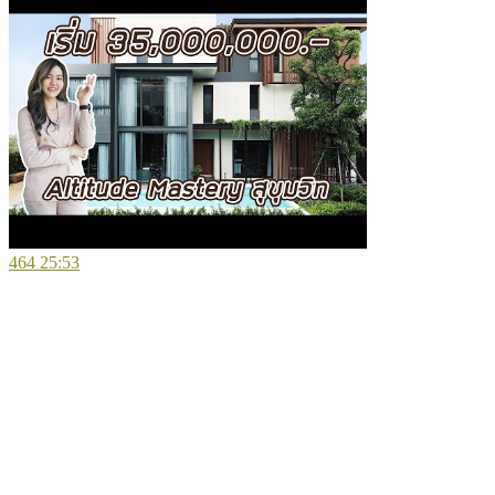
464
25:53