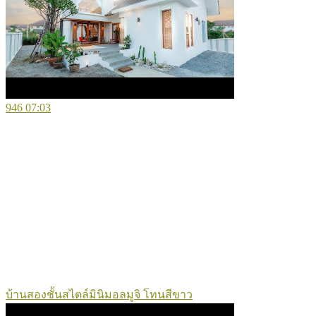
946
07:03
บ้านสองชั้นสไตล์มินิมอลมูจิ โทนสีขาว