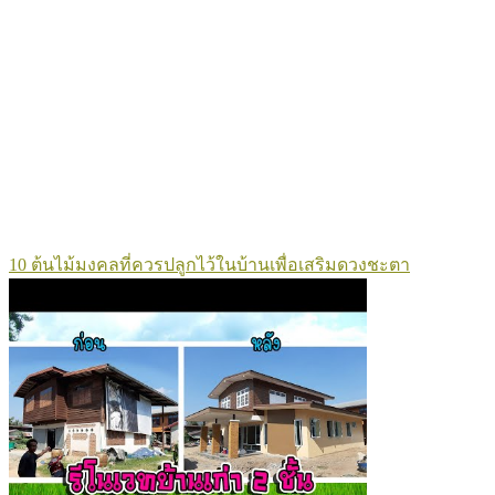
10 ต้นไม้มงคลที่ควรปลูกไว้ในบ้านเพื่อเสริมดวงชะตา