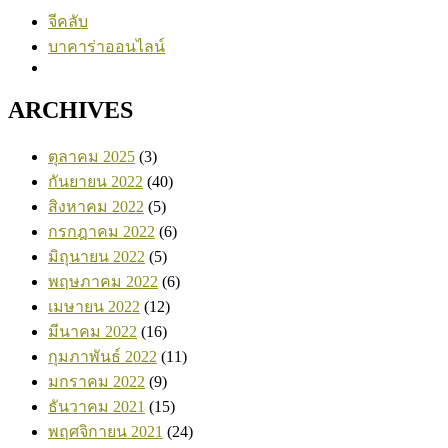
จีคลับ
บาคาร่าออนไลน์
ARCHIVES
ตุลาคม 2025
(3)
กันยายน 2022
(40)
สิงหาคม 2022
(5)
กรกฎาคม 2022
(6)
มิถุนายน 2022
(5)
พฤษภาคม 2022
(6)
เมษายน 2022
(12)
มีนาคม 2022
(16)
กุมภาพันธ์ 2022
(11)
มกราคม 2022
(9)
ธันวาคม 2021
(15)
พฤศจิกายน 2021
(24)