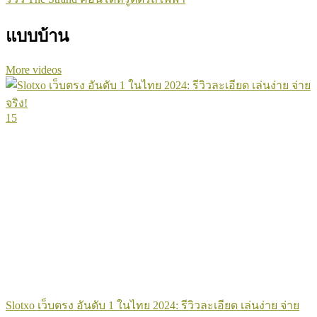
แบบบ้าน
More videos
15
Slotxo เว็บตรง อันดับ 1 ในไทย 2024: รีวิวละเอียด เล่นง่าย จ่าย