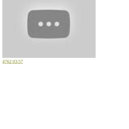
4762
03:57