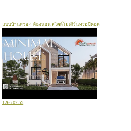
แบบบ้านสวย 4 ห้องนอน สไตล์โมเดิร์นทรอปิคอล
1266
07:55