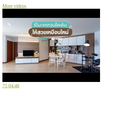
More videos
75
04:48