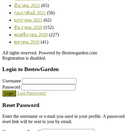
มีนาคม 2021
(65)
กุมภาพันธ์ 2021
(56)
มกราคม 2021
(62)
ธันวาคม 2020
(152)
พฤศจิกายน 2020
(227)
ตุลาคม 2020
(41)
All rights reserved. Powered by Bestswgarden.com
Registration is disabled.
Login to BestswGarden
Username
Password
Lost Password?
Login
Reset Password
Enter the username or e-mail you used in your profile. A password
reset link will be sent to you by email.