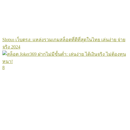
Slotxo เว็บตรง: แหล่งรวมเกมสล็อตที่ดีที่สุดในไทย เล่นง่าย จ่าย
จริง 2024
8