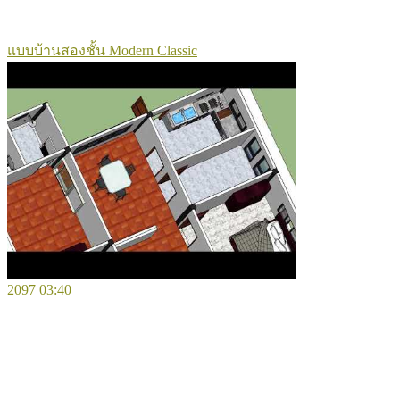
แบบบ้านสองชั้น Modern Classic
2097
03:40