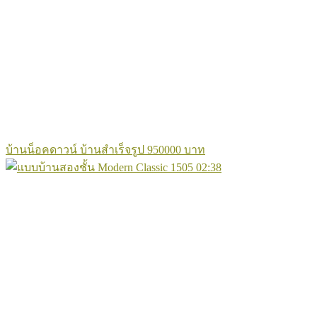
บ้านน็อคดาวน์ บ้านสำเร็จรูป 950000 บาท
1505
02:38