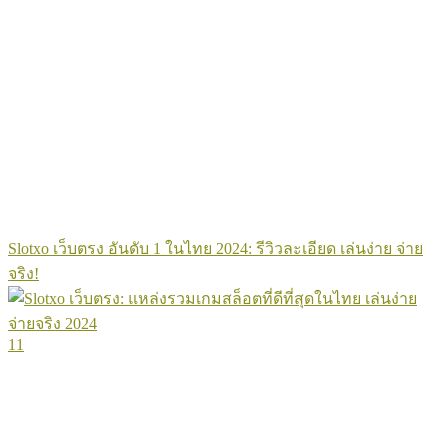
Slotxo เว็บตรง อันดับ 1 ในไทย 2024: รีวิวละเอียด เล่นง่าย จ่าย
จริง!
11