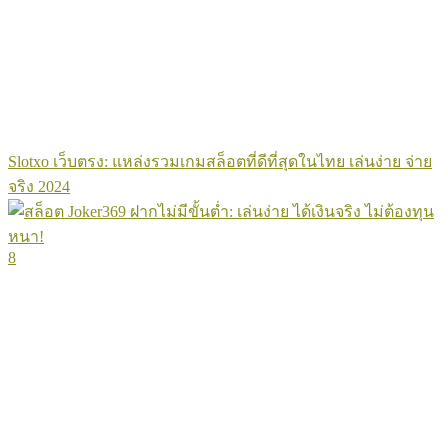
Slotxo เว็บตรง: แหล่งรวมเกมสล็อตที่ดีที่สุดในไทย เล่นง่าย จ่าย
จริง 2024
8