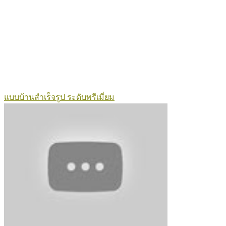
แบบบ้านสำเร็จรูป ระดับพรีเมี่ยม