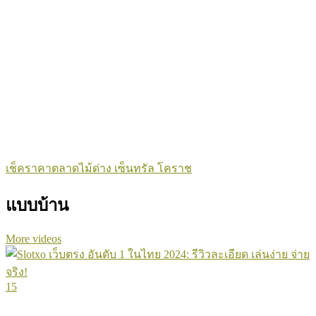
เช็คราคาตลาดไม้ด่าง เซ็นทรัล โคราช
แบบบ้าน
More videos
15