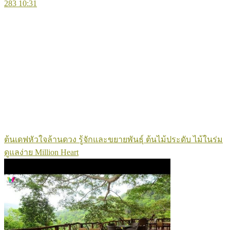
283
10:31
ต้นเดฟหัวใจล้านดวง รู้จักและขยายพันธุ์ ต้นไม้ประดับ ไม้ในร่ม
ดูแลง่าย Million Heart