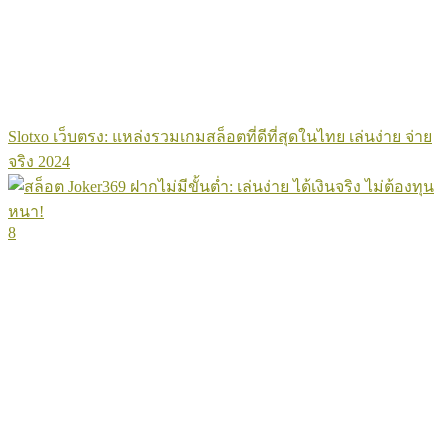
Slotxo เว็บตรง: แหล่งรวมเกมสล็อตที่ดีที่สุดในไทย เล่นง่าย จ่าย
จริง 2024
8