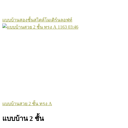
แบบบ้านสองชั้นสไตล์โมเดิร์นลอฟท์
1163
03:46
แบบบ้านสวย 2 ชั้น ทรง A
แบบบ้าน 2 ชั้น