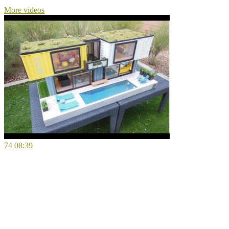
More videos
74
08:39