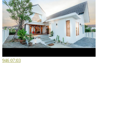
946
07:03