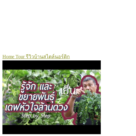
Home Tour รีวิวบ้านสไตล์นอร์ดิก