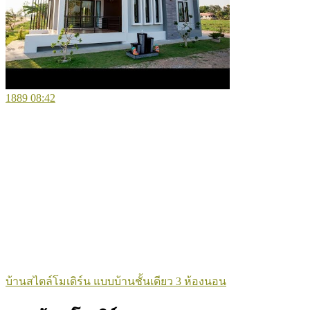
1889
08:42
บ้านสไตล์โมเดิร์น แบบบ้านชั้นเดียว 3 ห้องนอน