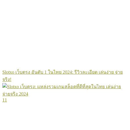
Slotxo เว็บตรง อันดับ 1 ในไทย 2024: รีวิวละเอียด เล่นง่าย จ่าย
จริง!
11