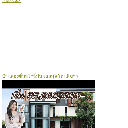
946
07:03
บ้านสองชั้นสไตล์มินิมอลมูจิ โทนสีขาว