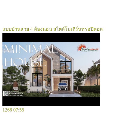
แบบบ้านสวย 4 ห้องนอน สไตล์โมเดิร์นทรอปิคอล
1266
07:55