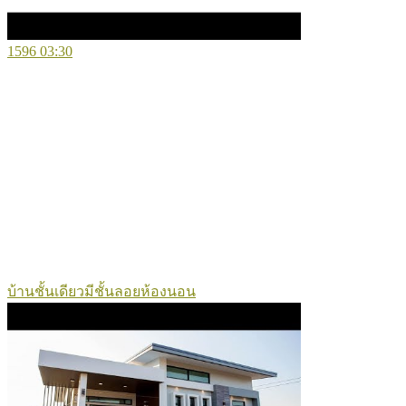
1596
03:30
บ้านชั้นเดียวมีชั้นลอยห้องนอน