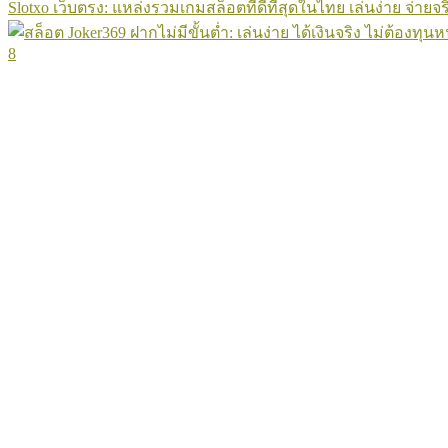
Slotxo เว็บตรง: แหล่งรวมเกมสล็อตที่ดีที่สุดในไทย เล่นง่าย จ่ายจร
8