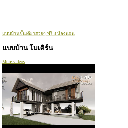
แบบบ้านชั้นเดียวสวยๆ ฟรี 3 ห้องนอน
แบบบ้าน โมเดิร์น
More videos