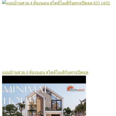
623
14:02
แบบบ้านสวย 4 ห้องนอน สไตล์โมเดิร์นทรอปิคอล