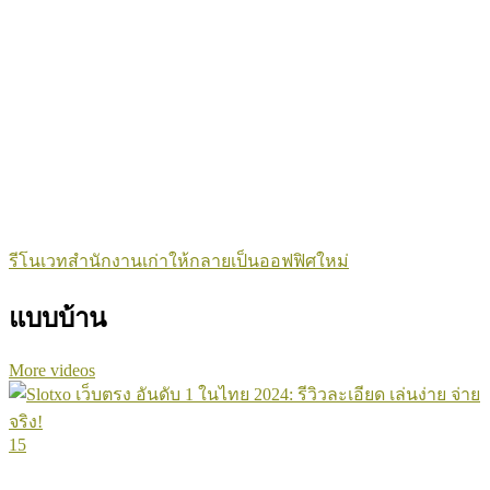
รีโนเวทสำนักงานเก่าให้กลายเป็นออฟฟิศใหม่
แบบบ้าน
More videos
15