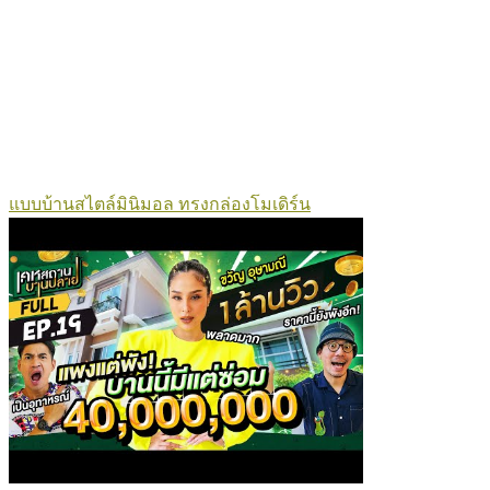
แบบบ้านสไตล์มินิมอล ทรงกล่องโมเดิร์น