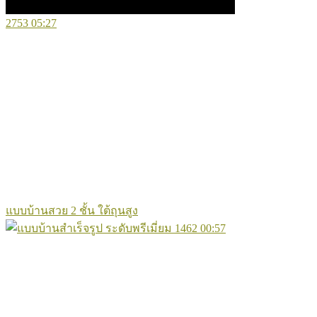
2753
05:27
แบบบ้านสวย 2 ชั้น ใต้ถุนสูง
1462
00:57