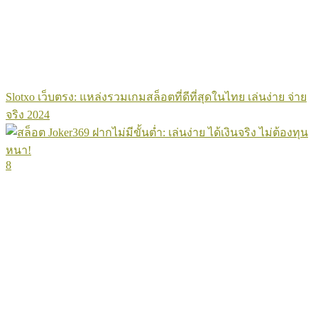
Slotxo เว็บตรง: แหล่งรวมเกมสล็อตที่ดีที่สุดในไทย เล่นง่าย จ่าย
จริง 2024
8