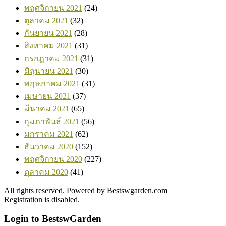
พฤศจิกายน 2021
(24)
ตุลาคม 2021
(32)
กันยายน 2021
(28)
สิงหาคม 2021
(31)
กรกฎาคม 2021
(31)
มิถุนายน 2021
(30)
พฤษภาคม 2021
(31)
เมษายน 2021
(37)
มีนาคม 2021
(65)
กุมภาพันธ์ 2021
(56)
มกราคม 2021
(62)
ธันวาคม 2020
(152)
พฤศจิกายน 2020
(227)
ตุลาคม 2020
(41)
All rights reserved. Powered by Bestswgarden.com
Registration is disabled.
Login to BestswGarden