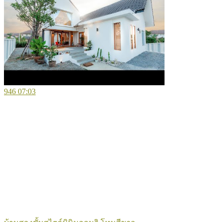
946
07:03