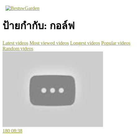
Skip
to
content
ป้ายกำกับ:
กอล์ฟ
Latest videos
Most viewed videos
Longest videos
Popular videos
Random videos
180
08:38