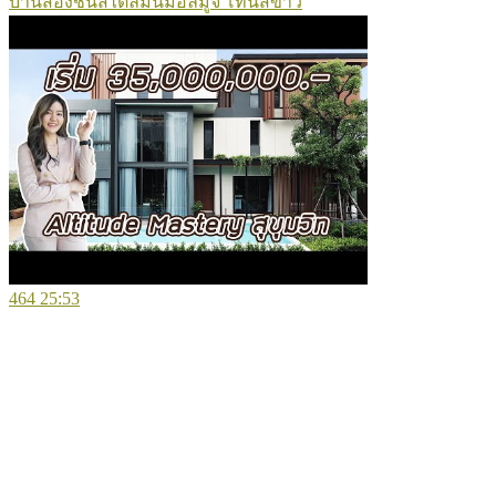
บ้านสองชั้นสไตล์มินิมอลมูจิ โทนสีขาว
464
25:53