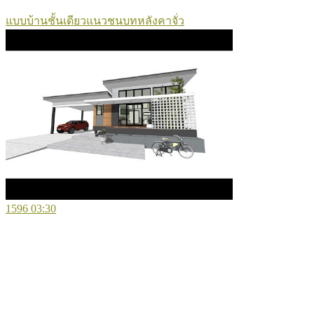
แบบบ้านชั้นเดียวแนวชนบทหลังคาจั่ว
1596
03:30