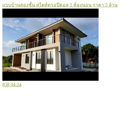
แบบบ้านสองชั้น สไตล์ทรอปิคอล 5 ห้องนอน ราคา 5 ล้าน
838
04:24