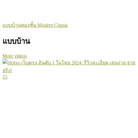
แบบบ้านสองชั้น Modern Classic
แบบบ้าน
More videos
15