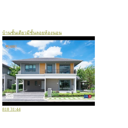
บ้านชั้นเดียวมีชั้นลอยห้องนอน
818
31:44