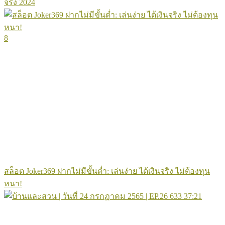
จริง 2024
8
สล็อต Joker369 ฝากไม่มีขั้นต่ำ: เล่นง่าย ได้เงินจริง ไม่ต้องทุน
หนา!
633
37:21