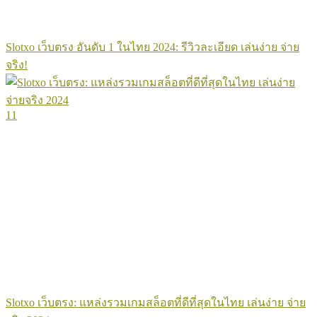
Slotxo เว็บตรง อันดับ 1 ในไทย 2024: รีวิวละเอียด เล่นง่าย จ่าย
จริง!
11
Slotxo เว็บตรง: แหล่งรวมเกมสล็อตที่ดีที่สุดในไทย เล่นง่าย จ่าย