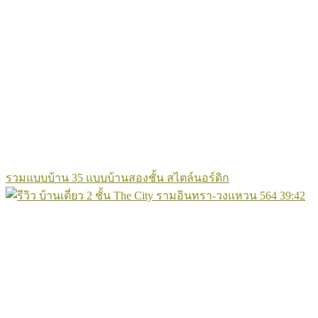
รวมแบบบ้าน 35 แบบบ้านสองชั้น สไตล์นอร์ดิก
564
39:42