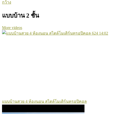
กว้าง
แบบบ้าน 2 ชั้น
More videos
624
14:02
แบบบ้านสวย 4 ห้องนอน สไตล์โมเดิร์นทรอปิคอล