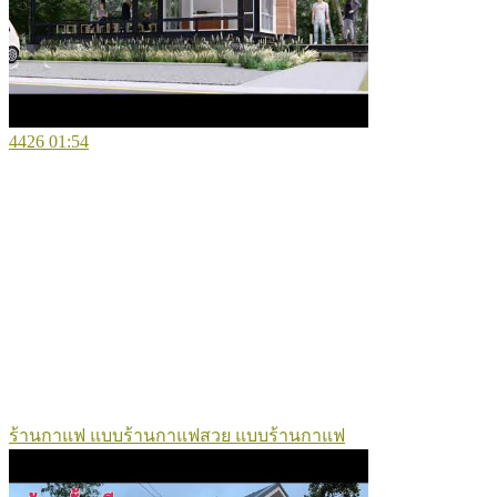
4426
01:54
ร้านกาแฟ แบบร้านกาแฟสวย แบบร้านกาแฟ