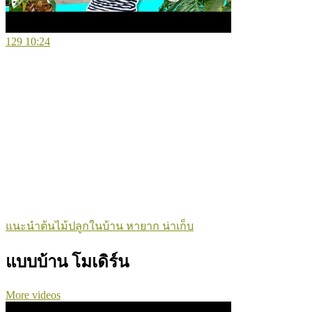
129
10:24
แนะนำต้นไม้ปลูกในบ้าน หายาก น่าเก็บ
แบบบ้าน โมเดิร์น
More videos