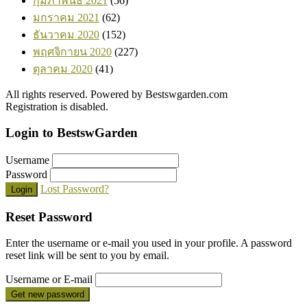
กุมภาพันธ์ 2021
(56)
มกราคม 2021
(62)
ธันวาคม 2020
(152)
พฤศจิกายน 2020
(227)
ตุลาคม 2020
(41)
All rights reserved. Powered by Bestswgarden.com
Registration is disabled.
Login to BestswGarden
Username
Password
Lost Password?
Login
Reset Password
Enter the username or e-mail you used in your profile. A password
reset link will be sent to you by email.
Username or E-mail
Get new password