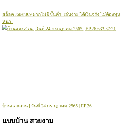
สล็อต Joker369 ฝากไม่มีขั้นต่ำ: เล่นง่าย ได้เงินจริง ไม่ต้องทุน
หนา!
633
37:21
บ้านและสวน | วันที่ 24 กรกฏาคม 2565 | EP.26
แบบบ้าน สวยงาม