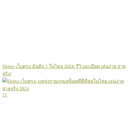
Slotxo เว็บตรง อันดับ 1 ในไทย 2024: รีวิวละเอียด เล่นง่าย จ่าย
จริง!
11