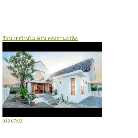
รีวิวแบบบ้านโมเดิร์น หลังคานอร์ดิก
946
07:03