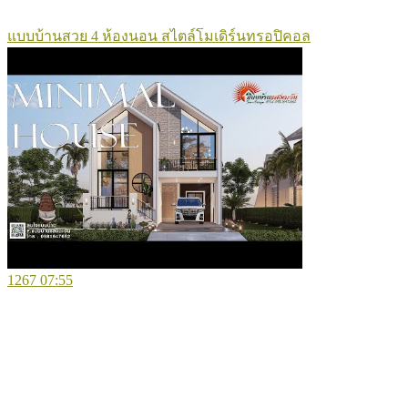
แบบบ้านสวย 4 ห้องนอน สไตล์โมเดิร์นทรอปิคอล
1267
07:55