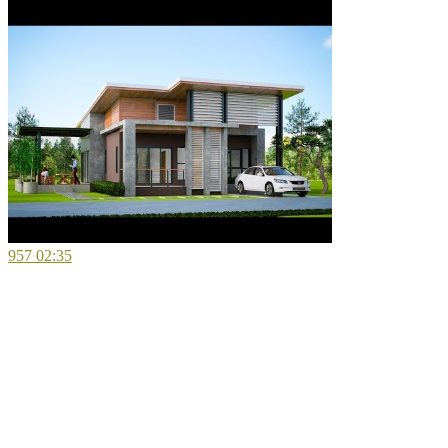
957
02:35