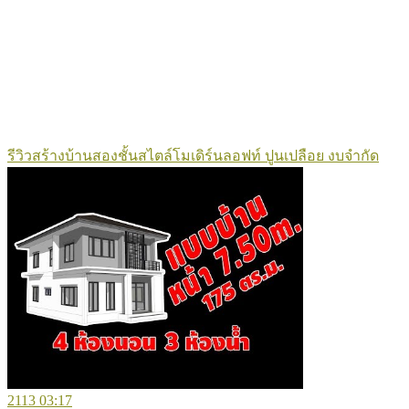
รีวิวสร้างบ้านสองชั้นสไตล์โมเดิร์นลอฟท์ ปูนเปลือย งบจำกัด
2113
03:17