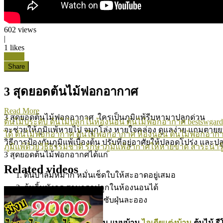
602
views
|
1
likes
Like it
Share
3 สุดยอดต้นไม้ฟอกอากาศ
Read More
3 สุดยอดต้นไม้ฟอกอากาศ ใครเป็นภูมิแพ้รีบหามาปลูกด่วน
ต้นไม้ประดับ
ต้นไม้ปลูกในห้องนอน
ต้นไม้ฟอกอากาศ
bestswgard
จะช่วยให้ภูมิแพ้หายไป จมูกโล่ง หายใจคล่อง ดูแลง่าย แถมตาย
ได้
ต้นไม้ฟอกอากาศ
ต้นไม้ฟอกอากาศ ห้องนอน
ต้นไม้ฟอกอาก
วิธีการป้องกันภูมิแพ้เบื้องต้น ปรับที่อยู่อาศัยให้ปลอดโปร่ง แล
ภูมิแพ้ด้วยวิธีธรรมชาติ
รักษาภูมิแพ้อากาศให้หายขาด
สาระน่ารู
3 สุดยอดต้นไม้ฟอกอากศได้แก่
Related videos
ต้นปาล์มหมาก หมั่นเช็ดใบให้สะอาดอยู่เสมอ
ต้นลิ้นมังกร สามารถปลูกในห้องนอนได้
ต้นพลูด่าง คุณสมบัติดูดซับฝุ่นละออง
Bestswgarden เว็บไซต์รวบรวม แบบบ้าน
ไอเดียแต่งบ้าน
ต้นไม้ ร