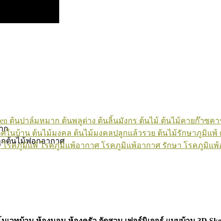
en
ต้นปาล์มหมาก
ต้นพลูด่าง
ต้นลิ้นมังกร
ต้นไม้
ต้นไม้คายก๊าซคา
ยาก
าศในบ้าน
ต้นไม้มงคล
ต้นไม้มงคลปลูกแล้วรวย
ต้นไม้รักษาภูมิแพ้
ต
ะปลูกต้นไม้ฟอกอากาศ
้
โรคภูมิแพ้
โรคภูมิแพ้อากาศ
โรคภูมิแพ้อากาศ รักษา
โรคภูมิแพ้
ีโนเวทบ้าน ห้องนอน ห้องครัว จัดสวน เฟอร์นิเจอร์ แบบบ้าน 3D Sk