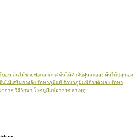
ร์บอน
ต้นไม้ช่วยฟอกอากาศ
ต้นไม้ดักจับฝุ่นละออง
ต้นไม้ปลูกเอง
้นไม้เสริมฮวงจุ้ย
รักษาภูมิแพ้
รักษาภูมิแพ้ด้วยตัวเอง
รักษา
อากาศ วิธีรักษา
โรคภูมิแพ้อากาศ สาเหตุ
etch up