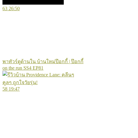
63
26:50
พาทัวร์ดูด้านใน บ้านใหม่ป๊อกกี้ | ป๊อกกี้
on the run SS4 EP81
58
19:47