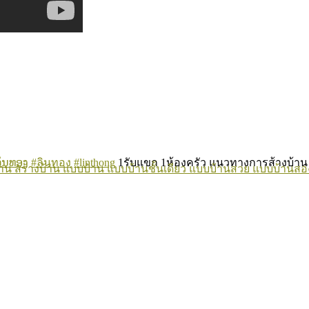
ລິນທອງ
#ลินทอง
#linthong
1รับแขก 1ห้องครัว แนวทางการส้างบ้าน แ
้าน
สร้างบ้าน
แบบบ้าน
แบบบ้านชั้นเดียว
แบบบ้านสวย
แบบบ้านสอง