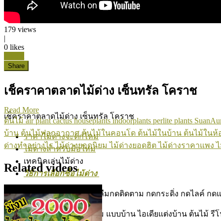
179
views
|
0
likes
Like it
Share
เช็คราคาตลาดไม้ด่าง เซ็นทรัล โคราช
Read More
เช็คราคาตลาดไม้ด่าง เซ็นทรัล โคราช
ต้นไม้
air plant
cactus
houseplants
indoorplants
perlite
plants
SuanAu
บ้าน
ต้นไม้ฟอกอากาศ
ต้นไม้ในคอนโด
ต้นไม้ในบ้าน
ต้นไม้ในห
ราคาไม้ด่างจะตกไหม
ด่างทำอย่างไร
ไม้ด่างยอดนิยม
ไม้ด่างยอดฮิต
ไม้ด่างราคาแพง
ไ
ไม้ด่างสำหรับมือใหม่
เทคนิคเล่นไม้ด่าง
Related videos
วิธีการเลือกซื้อไม้ด่าง
ขอขอบคุณผู้ชมทุกท่าน อย่าลืมกดติดตาม กดกระดิ่ง กดไลค์ กดแช
Bestswgarden
เว็บไซต์รวบรวม แบบบ้าน ไอเดียแต่งบ้าน ต้นไม้ รี