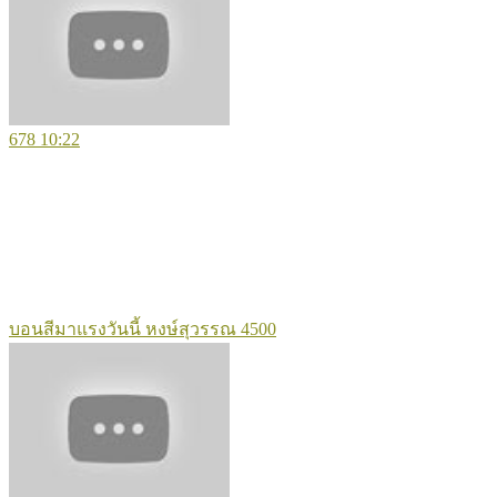
678
10:22
บอนสีมาแรงวันนี้ หงษ์สุวรรณ 4500