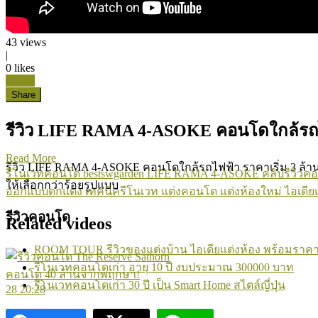
43
views
|
0
likes
Like it
Share
รีวิว LIFE RAMA 4-ASOKE คอนโดใกล้รถไฟ
Read More
รีวิว LIFE RAMA 4-ASOKE คอนโดใกล้รถไฟฟ้า ราคาเริ่ม 3 ล้านบาท
รีโนเวทคอนโด
bestswgarden
LIFE RAMA 4-ASOKE
คลิปรีวิวค
ให้เลือกกว่าร้อยรูปแบบ
ออกแบบตกแต่ง
เทคนิครีโนเวท
แต่งคอนโด
แต่งห้องใหม่
ไอเดีย
รีวิวคอนโด
Related videos
ROOM TOUR รีวิวของแต่งบ้าน ไอเดียแต่งห้อง พร้อมราค
รีโนเวทคอนโดเก่า อายุ 10 ปี งบประมาณ 300000 บาท
รีโนเวทคอนโดเก่า 30 ปี เป็น Smart Home สไตล์ญี่ปุ่น
28
20:28