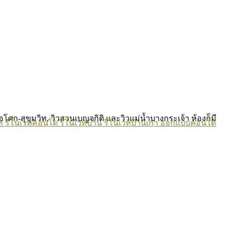
ศก-สุขุมวิท, วิวสวนเบญจกิติ และวิวแม่น้ำบางกระเจ้า ห้องก็มี
ท
รีโนเวทคอนโด
รีโนเวทบ้าน
รีโนเวทบ้านเก่า
ออกแบบคอนโด