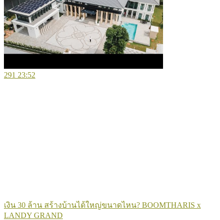
291
23:52
เงิน 30 ล้าน สร้างบ้านได้ใหญ่ขนาดไหน? BOOMTHARIS x
LANDY GRAND