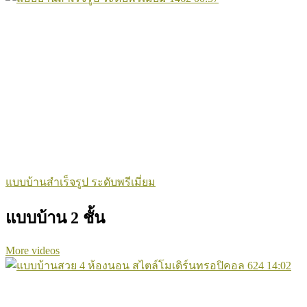
แบบบ้านสำเร็จรูป ระดับพรีเมี่ยม
แบบบ้าน 2 ชั้น
More videos
624
14:02