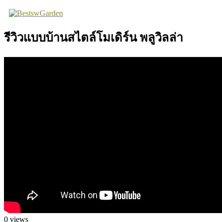
Skip
to
content
รีวิวแบบบ้านสไตล์โมเดิร์น พลูวิลล่า
0
views