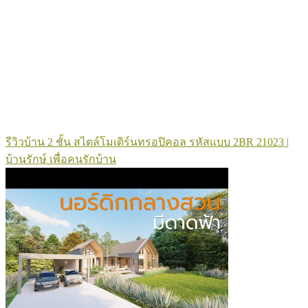
รีวิวบ้าน 2 ชั้น สไตล์โมเดิร์นทรอปิคอล รหัสแบบ 2BR 21023 |
บ้านรักษ์ เพื่อคนรักบ้าน