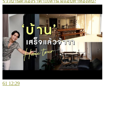
รีวิวบ้านตัวเองราคา10ล้าน มีแอบทำห้องลับ?
61
12:29