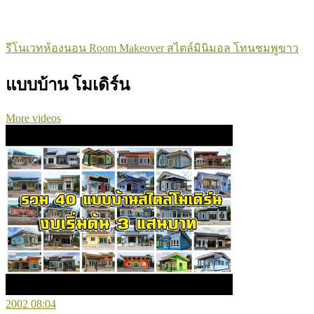
รีโนเวทห้องนอน Room Makeover สไตล์มินิมอล โทนชมพูขาว
แบบบ้าน โมเดิร์น
More videos
2002
08:04