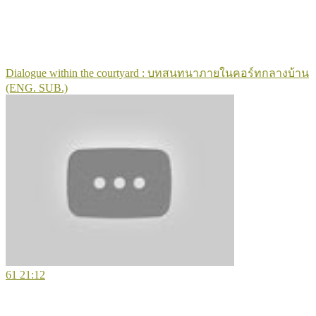
Dialogue within the courtyard : บทสนทนาภายในคอร์ทกลางบ้าน
(ENG. SUB.)
61
21:12