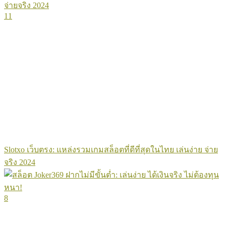
11
Slotxo เว็บตรง: แหล่งรวมเกมสล็อตที่ดีที่สุดในไทย เล่นง่าย จ่าย
จริง 2024
8