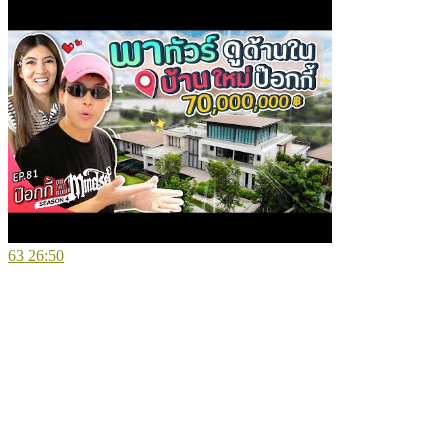
63
26:50