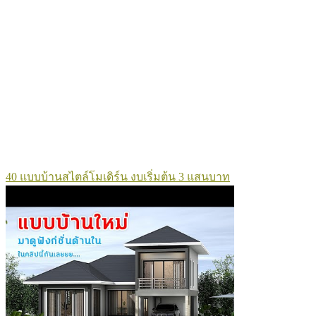
40 แบบบ้านสไตล์โมเดิร์น งบเริ่มต้น 3 แสนบาท