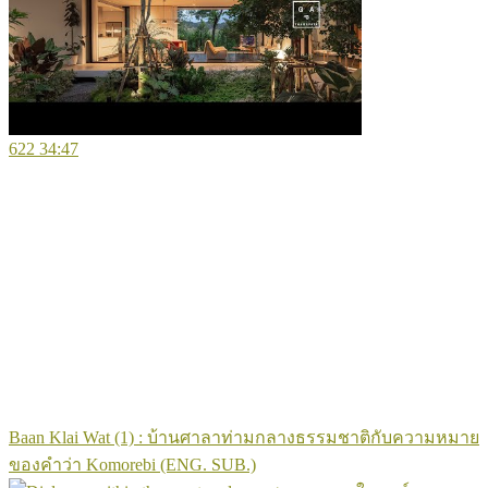
X
Line
622
34:47
Baan Klai Wat (1) : บ้านศาลาท่ามกลางธรรมชาติกับความหมาย
ของคำว่า Komorebi (ENG. SUB.)