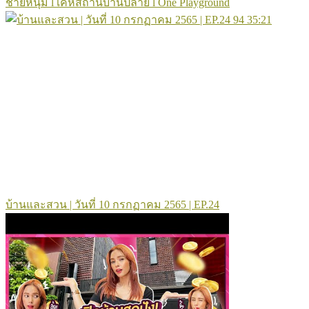
ชายหนุ่ม l เคหสถานบานปลาย l One Playground
94
35:21
บ้านและสวน | วันที่ 10 กรกฏาคม 2565 | EP.24