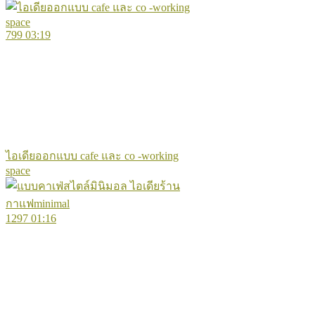
799
03:19
ไอเดียออกแบบ cafe และ co -working
space
1297
01:16