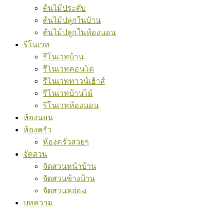
ต้นไม้ประดับ
ต้นไม้ปลูกในบ้าน
ต้นไม้ปลูกในห้องนอน
รีโนเวท
รีโนเวทบ้าน
รีโนเวทคอนโด
รีโนเวททาวน์เฮ้าส์
รีโนเวทบ้านไม้
รีโนเวทห้องนอน
ห้องนอน
ห้องครัว
ห้องครัวสวยๆ
จัดสวน
จัดสวนหน้าบ้าน
จัดสวนข้างบ้าน
จัดสวนหย่อม
บทความ