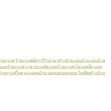
้านกาแฟ
ร้านกาแฟเล็กๆ
รีวิวบ้าน
สร้างบ้าน
แบบบ้าน
แบบบ้าน
แบบร้านกาแฟ ราคาประหยัด
แบบร้านกาแฟ โครงเหล็ก
แบบ
้านกาแฟในสวน
แปลนบ้าน
แอบบอกออกแบบ
ไอเดียสร้างบ้าน