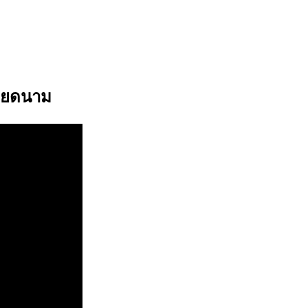
วียดนาม