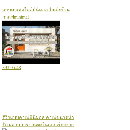
แบบคาเฟ่สไตล์มินิมอล ไอเดียร้าน
กาแฟminimal
393
05:48
รีวิวแบบคาเฟ่มินิมอล คาเฟ่ขนาดน่า
รัก ผสานการตกแต่งในแบบเรียบง่าย