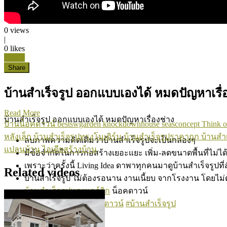
0
views
|
0
likes
Like it
Share
บ้านสำเร็จรูป ออกแบบเองได้ หมดปัญหาเรื่
Read More
บ้านสำเร็จรูป ออกแบบเองได้ หมดปัญหาเรื่องช่าง
บ้านน็อคดาวน์
bestswgarden
knockdownhouse
seasconcept
Think o
หลังเล็ก
บ้านสำเร็จรูปทรงโมเดิร์น
บ้านสำเร็จรูปราคาถูก
บ้านสำเ
ลบภาพความคิดเดิมว่าบ้านสำเร็จรูปจะเป็นกล่องๆ
แปลนบ้าน
ไอเดียสร้างบ้าน
มีข้อจำกัดในการก่อสร้างเยอะแยะ เพิ่ม-ลดขนาดพื้นที่ไม่ได้
เพราะว่าครั้งนี้ Living Idea ดาพาทุกคนมาดูบ้านสำเร็จรูปที
Related videos
บ้านสำเร็จรูป ไม่ต้องรอนาน งานเนี้ยบ จากโรงงาน โดยไม่ต้อ
บ้านสำเร็จรูปทรงนอร์ดิก
น็อคดาวน์
#seasconcept
#บ้านน็อคดาวน์
#บ้านสำเร็จรูป
slot369