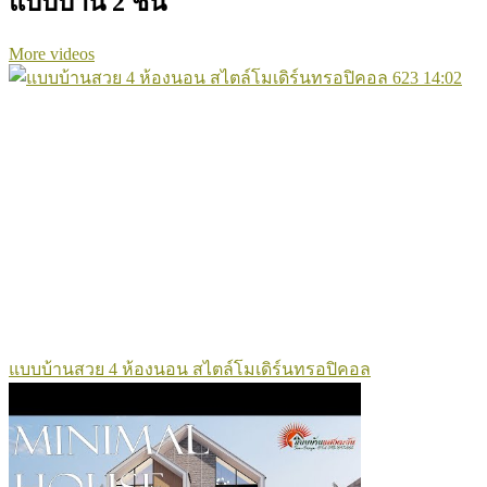
แบบบ้าน 2 ชั้น
More videos
623
14:02
แบบบ้านสวย 4 ห้องนอน สไตล์โมเดิร์นทรอปิคอล