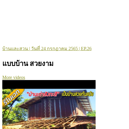
บ้านและสวน | วันที่ 24 กรกฏาคม 2565 | EP.26
แบบบ้าน สวยงาม
More videos