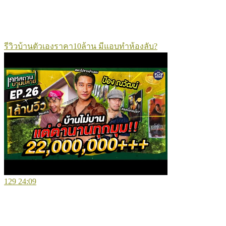
รีวิวบ้านตัวเองราคา10ล้าน มีแอบทำห้องลับ?
129
24:09