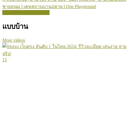
ชายหนุ่ม l เคหสถานบานปลาย l One Playground
Show more related videos
แบบบ้าน
More videos
15