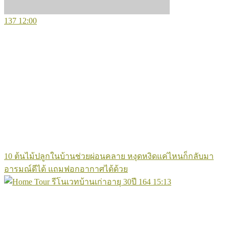
137
12:00
10 ต้นไม้ปลูกในบ้านช่วยผ่อนคลาย หงุดหงิดแค่ไหนก็กลับมา
อารมณ์ดีได้ แถมฟอกอากาศได้ด้วย
164
15:13