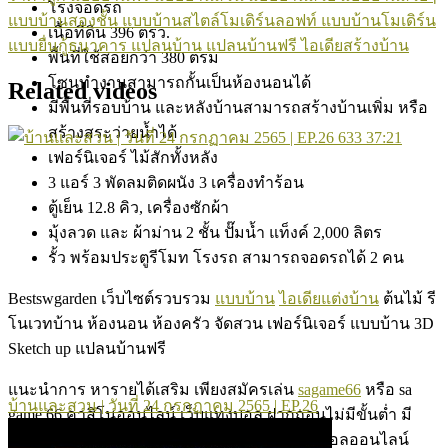
โรงจอดรถ
แบบบ้านสองชั้น
แบบบ้านสไตล์โมเดิร์นลอฟท์
แบบบ้านโมเดิร์น
เนื้อที่ดิน 396 ตรว.
แบบยื่นกู้ธนาคาร
แปลนบ้าน
แปลนบ้านฟรี
ไอเดียสร้างบ้าน
พื้นที่ใช้สอยกว่า 380 ตรม
โซนทำงานสามารถกั้นเป็นห้องนอนได้
Related videos
มีพื้นที่รอบบ้าน และหลังบ้านสามารถสร้างบ้านเพิ่ม หรือ
สร้างสระว่ายน้ำได้
633
37:21
เฟอร์นิเจอร์ ไม้สักทั้งหลัง
3 แอร์ 3 พัดลมติดผนัง 3 เครื่องทำร้อน
ตู้เย็น 12.8 คิว, เครื่องซักผ้า
มุ้งลวด และ ผ้าม่าน 2 ชั้น ปั๊มน้ำ แท็งค์ 2,000 ลิตร
รั้ว พร้อมประตูรีโมท โรงรถ สามารถจอดรถได้ 2 คน
Bestswgarden เว็บไซต์รวบรวม
แบบบ้าน
ไอเดียแต่งบ้าน
ต้นไม้ รี
โนเวทบ้าน ห้องนอน ห้องครัว จัดสวน เฟอร์นิเจอร์ แบบบ้าน 3D
Sketch up แปลนบ้านฟรี
แนะนำการ หารายได้เสริม เพียงสมัครเล่น
sagame66
หรือ sa
บ้านและสวน | วันที่ 24 กรกฏาคม 2565 | EP.26
game 66 คาสิโนออนไลน์ เว็บแทงบอล ฝากถอนไม่มีขั้นต่ำ มี
บริการ แทงบอล ufabet ที่ทุกท่านสามารถ แทงบอลออนไลน์