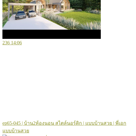
236
14:06
ep65-045 | บ้าน2ห้องนอน สไตล์นอร์ดิก | แบบบ้านสวย | พี่เอก
แบบบ้านสวย