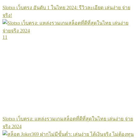
Slotxo เว็บตรง อันดับ 1 ในไทย 2024: รีวิวละเอียด เล่นง่าย จ่าย
จริง!
11
Slotxo เว็บตรง: แหล่งรวมเกมสล็อตที่ดีที่สุดในไทย เล่นง่าย จ่าย
จริง 2024