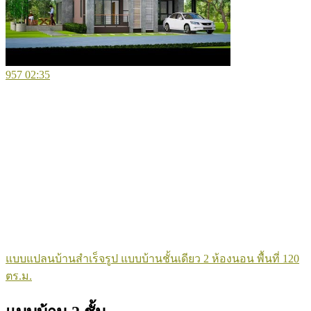
957
02:35
แบบแปลนบ้านสำเร็จรูป แบบบ้านชั้นเดียว 2 ห้องนอน พื้นที่ 120
ตร.ม.